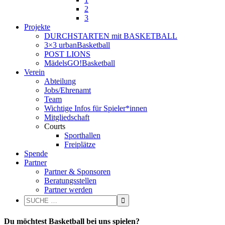
2
3
Projekte
DURCHSTARTEN mit BASKETBALL
3×3 urbanBasketball
POST LIONS
MädelsGO!Basketball
Verein
Abteilung
Jobs/Ehrenamt
Team
Wichtige Infos für Spieler*innen
Mitgliedschaft
Courts
Sporthallen
Freiplätze
Spende
Partner
Partner & Sponsoren
Beratungsstellen
Partner werden
Du möchtest Basketball bei uns spielen?