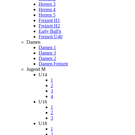
Herren 3
Herren 4
Herren 5
Freizeit H1
Freizeit H2
Early Ball'n
Freizeit Ü40
Damen
Damen 1
Damen 3
Damen 2
Damen Freizeit
Jugend M
U14
1
2
3
4
U16
1
2
3
U18
1
2