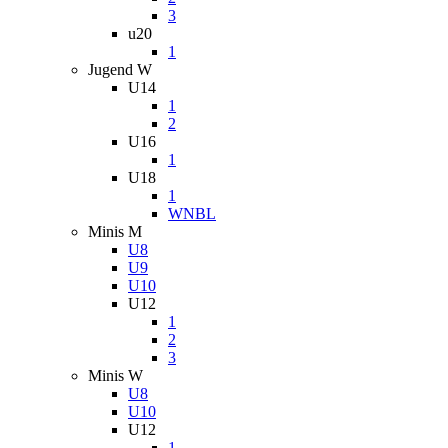
3
u20
1
Jugend W
U14
1
2
U16
1
U18
1
WNBL
Minis M
U8
U9
U10
U12
1
2
3
Minis W
U8
U10
U12
1