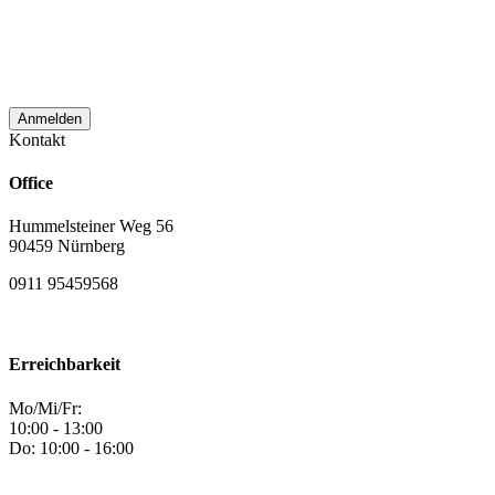
E‑Mail Adresse zum Zwecke der
monatlichen Newsletterzustellung
verwendet wird.
Kontakt
Office
Hummelsteiner Weg 56
90459 Nürnberg
0911 95459568
Erreichbarkeit
Mo/Mi/Fr:
10:00 - 13:00
Do: 10:00 - 16:00