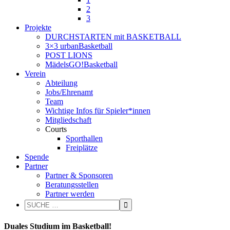
2
3
Projekte
DURCHSTARTEN mit BASKETBALL
3×3 urbanBasketball
POST LIONS
MädelsGO!Basketball
Verein
Abteilung
Jobs/Ehrenamt
Team
Wichtige Infos für Spieler*innen
Mitgliedschaft
Courts
Sporthallen
Freiplätze
Spende
Partner
Partner & Sponsoren
Beratungsstellen
Partner werden
Duales Studium im Basketball!