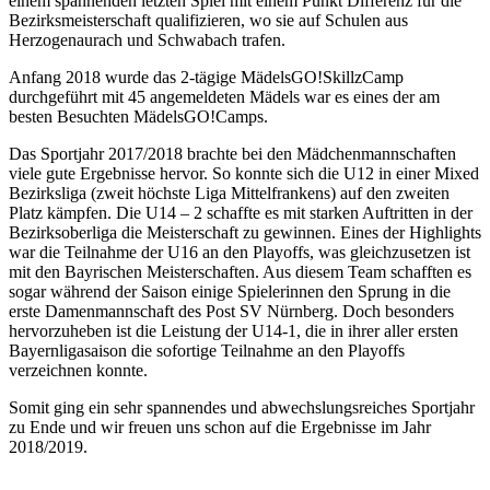
einem spannenden letzten Spiel mit einem Punkt Differenz für die
Bezirksmeisterschaft qualifizieren, wo sie auf Schulen aus
Herzogenaurach und Schwabach trafen.
Anfang 2018 wurde das 2-tägige MädelsGO!SkillzCamp
durchgeführt mit 45 angemeldeten Mädels war es eines der am
besten Besuchten MädelsGO!Camps.
Das Sportjahr 2017/2018 brachte bei den Mädchenmannschaften
viele gute Ergebnisse hervor. So konnte sich die U12 in einer Mixed
Bezirksliga (zweit höchste Liga Mittelfrankens) auf den zweiten
Platz kämpfen. Die U14 – 2 schaffte es mit starken Auftritten in der
Bezirksoberliga die Meisterschaft zu gewinnen. Eines der Highlights
war die Teilnahme der U16 an den Playoffs, was gleichzusetzen ist
mit den Bayrischen Meisterschaften. Aus diesem Team schafften es
sogar während der Saison einige Spielerinnen den Sprung in die
erste Damenmannschaft des Post SV Nürnberg. Doch besonders
hervorzuheben ist die Leistung der U14-1, die in ihrer aller ersten
Bayernligasaison die sofortige Teilnahme an den Playoffs
verzeichnen konnte.
Somit ging ein sehr spannendes und abwechslungsreiches Sportjahr
zu Ende und wir freuen uns schon auf die Ergebnisse im Jahr
2018/2019.