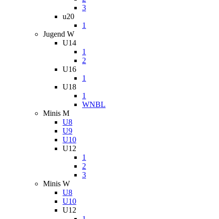
3
u20
1
Jugend W
U14
1
2
U16
1
U18
1
WNBL
Minis M
U8
U9
U10
U12
1
2
3
Minis W
U8
U10
U12
1