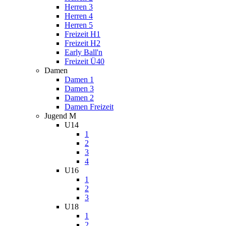
Herren 3
Herren 4
Herren 5
Freizeit H1
Freizeit H2
Early Ball'n
Freizeit Ü40
Damen
Damen 1
Damen 3
Damen 2
Damen Freizeit
Jugend M
U14
1
2
3
4
U16
1
2
3
U18
1
2