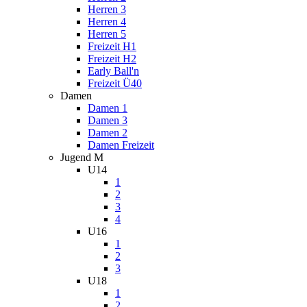
Herren 3
Herren 4
Herren 5
Freizeit H1
Freizeit H2
Early Ball'n
Freizeit Ü40
Damen
Damen 1
Damen 3
Damen 2
Damen Freizeit
Jugend M
U14
1
2
3
4
U16
1
2
3
U18
1
2