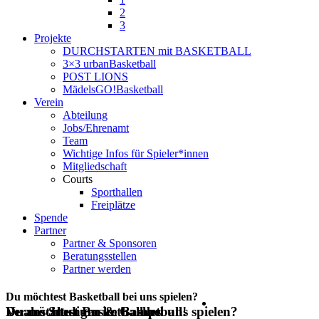
2
3
Projekte
DURCHSTARTEN mit BASKETBALL
3×3 urbanBasketball
POST LIONS
MädelsGO!Basketball
Verein
Abteilung
Jobs/Ehrenamt
Team
Wichtige Infos für Spieler*innen
Mitgliedschaft
Courts
Sporthallen
Freiplätze
Spende
Partner
Partner & Sponsoren
Beratungsstellen
Partner werden
Du möchtest Basketball bei uns spielen?
Du möchtest Basketball bei uns spielen?
Veranstaltungen & Camps
Duales Studium im Basketball!