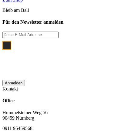
Bleib am Ball
Für den Newsletter anmelden
Ich bin damit einverstanden, dass meine
E‑Mail Adresse zum Zwecke der
monatlichen Newsletterzustellung
verwendet wird.
Kontakt
Office
Hummelsteiner Weg 56
90459 Nürnberg
0911 95459568