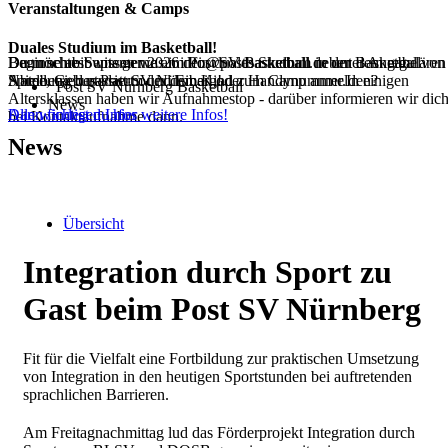
Veranstaltungen & Camps
Duales Studium im Basketball!
Dann schreib uns gerne an info@postbasketball.de unter Angabe von
Du möchtest wissen was im Post SV Basketball neben dem regulären
Beginne ab Septemer 2026 dein duales Studium in der Basketball
Name, Geburtsdatum und Email oder Handynummer.In einigen
Spielbetrieb passiert oder dein Kind zum Camp anmelden?
Abteilung des Post SV Nürnberg!
Post SV Nürnberg Basketball
Altersklassen haben wir Aufnahmestop - darüber informieren wir dic
News
Dann findest du hier weitere Infos!
Alle wichtigen Infos
bei Kontaktaufnahme dann.
News
Übersicht
Integration durch Sport zu
Gast beim Post SV Nürnberg
Fit für die Vielfalt eine Fortbildung zur praktischen Umsetzung
von Integration in den heutigen Sportstunden bei auftretenden
sprachlichen Barrieren.
Am Freitagnachmittag lud das Förderprojekt Integration durch