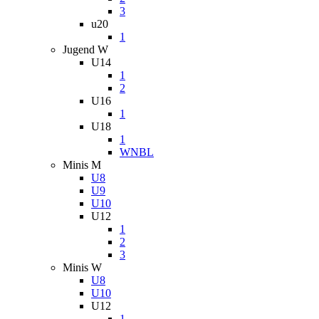
3
u20
1
Jugend W
U14
1
2
U16
1
U18
1
WNBL
Minis M
U8
U9
U10
U12
1
2
3
Minis W
U8
U10
U12
1