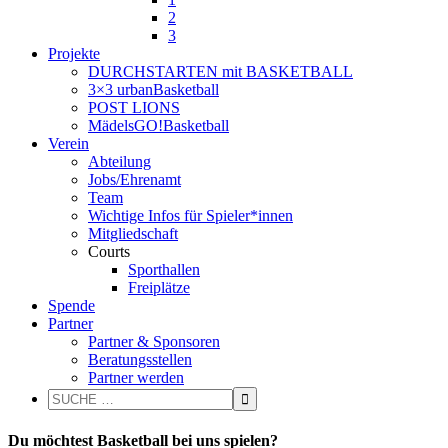
2
3
Projekte
DURCHSTARTEN mit BASKETBALL
3×3 urbanBasketball
POST LIONS
MädelsGO!Basketball
Verein
Abteilung
Jobs/Ehrenamt
Team
Wichtige Infos für Spieler*innen
Mitgliedschaft
Courts
Sporthallen
Freiplätze
Spende
Partner
Partner & Sponsoren
Beratungsstellen
Partner werden
Du möchtest Basketball bei uns spielen?