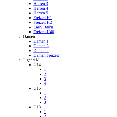
Herren 3
Herren 4
Herren 5
Freizeit H1
Freizeit H2
Early Ball'n
Freizeit Ü40
Damen
Damen 1
Damen 3
Damen 2
Damen Freizeit
Jugend M
U14
1
2
3
4
U16
1
2
3
U18
1
2