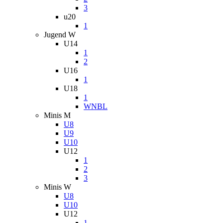
3
u20
1
Jugend W
U14
1
2
U16
1
U18
1
WNBL
Minis M
U8
U9
U10
U12
1
2
3
Minis W
U8
U10
U12
1