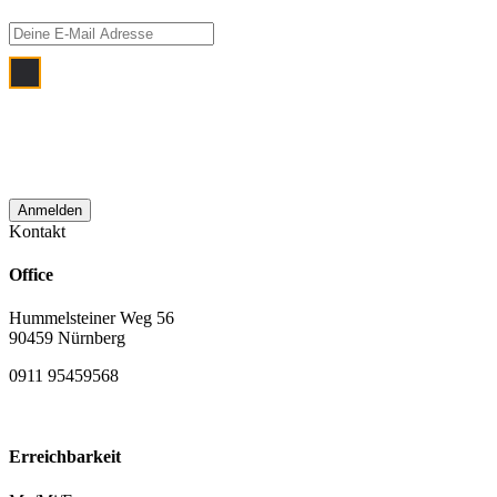
Ich bin damit einverstanden, dass meine
E‑Mail Adresse zum Zwecke der
monatlichen Newsletterzustellung
verwendet wird.
Kontakt
Office
Hummelsteiner Weg 56
90459 Nürnberg
0911 95459568
Erreichbarkeit