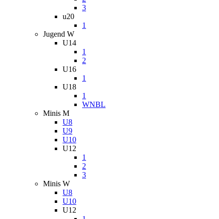
3
u20
1
Jugend W
U14
1
2
U16
1
U18
1
WNBL
Minis M
U8
U9
U10
U12
1
2
3
Minis W
U8
U10
U12
1