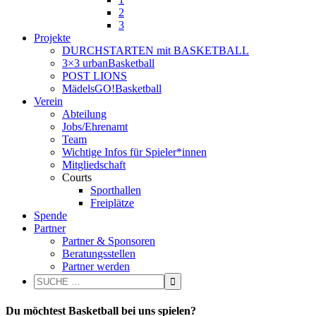
2
3
Projekte
DURCHSTARTEN mit BASKETBALL
3×3 urbanBasketball
POST LIONS
MädelsGO!Basketball
Verein
Abteilung
Jobs/Ehrenamt
Team
Wichtige Infos für Spieler*innen
Mitgliedschaft
Courts
Sporthallen
Freiplätze
Spende
Partner
Partner & Sponsoren
Beratungsstellen
Partner werden
Du möchtest Basketball bei uns spielen?