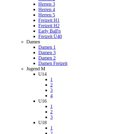
Herren 3
Herren 4
Herren 5
Freizeit H1
Freizeit H2
Early Ball'n
Freizeit Ü40
Damen
Damen 1
Damen 3
Damen 2
Damen Freizeit
Jugend M
U14
1
2
3
4
U16
1
2
3
U18
1
2