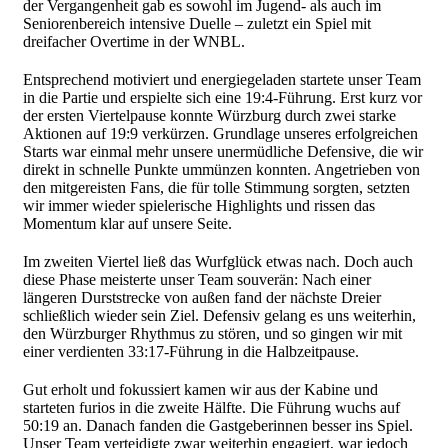
der Vergangenheit gab es sowohl im Jugend- als auch im
Seniorenbereich intensive Duelle – zuletzt ein Spiel mit
dreifacher Overtime in der WNBL.
Entsprechend motiviert und energiegeladen startete unser Team
in die Partie und erspielte sich eine 19:4-Führung. Erst kurz vor
der ersten Viertelpause konnte Würzburg durch zwei starke
Aktionen auf 19:9 verkürzen. Grundlage unseres erfolgreichen
Starts war einmal mehr unsere unermüdliche Defensive, die wir
direkt in schnelle Punkte ummünzen konnten. Angetrieben von
den mitgereisten Fans, die für tolle Stimmung sorgten, setzten
wir immer wieder spielerische Highlights und rissen das
Momentum klar auf unsere Seite.
Im zweiten Viertel ließ das Wurfglück etwas nach. Doch auch
diese Phase meisterte unser Team souverän: Nach einer
längeren Durststrecke von außen fand der nächste Dreier
schließlich wieder sein Ziel. Defensiv gelang es uns weiterhin,
den Würzburger Rhythmus zu stören, und so gingen wir mit
einer verdienten 33:17-Führung in die Halbzeitpause.
Gut erholt und fokussiert kamen wir aus der Kabine und
starteten furios in die zweite Hälfte. Die Führung wuchs auf
50:19 an. Danach fanden die Gastgeberinnen besser ins Spiel.
Unser Team verteidigte zwar weiterhin engagiert, war jedoch