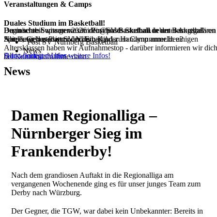
Veranstaltungen & Camps
Duales Studium im Basketball!
Dann schreib uns gerne an info@postbasketball.de unter Angabe von
Du möchtest wissen was im Post SV Basketball neben dem regulären
Beginne ab Septemer 2026 dein duales Studium in der Basketball
Name, Geburtsdatum und Email oder Handynummer.In einigen
Spielbetrieb passiert oder dein Kind zum Camp anmelden?
Abteilung des Post SV Nürnberg!
Post SV Nürnberg Basketball
Altersklassen haben wir Aufnahmestop - darüber informieren wir dic
News
Dann findest du hier weitere Infos!
Alle wichtigen Infos
bei Kontaktaufnahme dann.
News
Damen Regionalliga –
Nürnberger Sieg im
Frankenderby!
Nach dem grandiosen Auftakt in die Regionalliga am
vergangenen Wochenende ging es für unser junges Team zum
Derby nach Würzburg.
Der Gegner, die TGW, war dabei kein Unbekannter: Bereits in