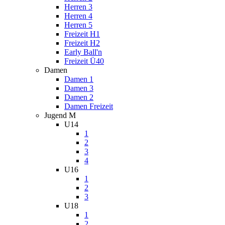
Herren 3
Herren 4
Herren 5
Freizeit H1
Freizeit H2
Early Ball'n
Freizeit Ü40
Damen
Damen 1
Damen 3
Damen 2
Damen Freizeit
Jugend M
U14
1
2
3
4
U16
1
2
3
U18
1
2