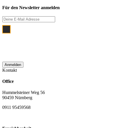
Für den Newsletter anmelden
Ich bin damit einverstanden, dass meine
E‑Mail Adresse zum Zwecke der
monatlichen Newsletterzustellung
verwendet wird.
Kontakt
Office
Hummelsteiner Weg 56
90459 Nürnberg
0911 95459568