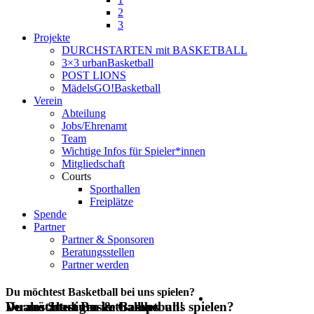
2
3
Projekte
DURCHSTARTEN mit BASKETBALL
3×3 urbanBasketball
POST LIONS
MädelsGO!Basketball
Verein
Abteilung
Jobs/Ehrenamt
Team
Wichtige Infos für Spieler*innen
Mitgliedschaft
Courts
Sporthallen
Freiplätze
Spende
Partner
Partner & Sponsoren
Beratungsstellen
Partner werden
Du möchtest Basketball bei uns spielen?
Du möchtest Basketball bei uns spielen?
Veranstaltungen & Camps
Duales Studium im Basketball!