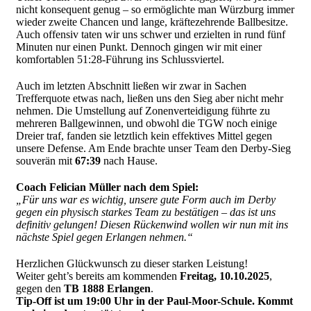
nicht konsequent genug – so ermöglichte man Würzburg immer
wieder zweite Chancen und lange, kräftezehrende Ballbesitze.
Auch offensiv taten wir uns schwer und erzielten in rund fünf
Minuten nur einen Punkt. Dennoch gingen wir mit einer
komfortablen 51:28-Führung ins Schlussviertel.
Auch im letzten Abschnitt ließen wir zwar in Sachen
Trefferquote etwas nach, ließen uns den Sieg aber nicht mehr
nehmen. Die Umstellung auf Zonenverteidigung führte zu
mehreren Ballgewinnen, und obwohl die TGW noch einige
Dreier traf, fanden sie letztlich kein effektives Mittel gegen
unsere Defense. Am Ende brachte unser Team den Derby-Sieg
souverän mit
67:39
nach Hause.
Coach Felician Müller nach dem Spiel:
„Für uns war es wichtig, unsere gute Form auch im Derby
gegen ein physisch starkes Team zu bestätigen – das ist uns
definitiv gelungen! Diesen Rückenwind wollen wir nun mit ins
nächste Spiel gegen Erlangen nehmen.“
Herzlichen Glückwunsch zu dieser starken Leistung!
Weiter geht’s bereits am kommenden
Freitag, 10.10.2025
,
gegen den
TB 1888 Erlangen
.
Tip-Off ist um 19:00 Uhr in der Paul-Moor-Schule. Kommt