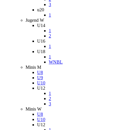
3
u20
1
Jugend W
U14
1
2
U16
1
U18
1
WNBL
Minis M
U8
U9
U10
U12
1
2
3
Minis W
U8
U10
U12
1