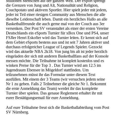
Millionen Menschen auf der ganzen Welt. Der eSport sprengt
die Grenzen von Jung und Alt, Nationalität und Religion,
Couchpotato und aktivem Sportler. Hier spielt jeder mit jedem,
jeder ist Teil einer riesigen Community aus Menschen die alle
dieselbe Leidenschaft leben. Damit ein herzliches Hallo an alle
Basketballfreunde die auch gerne mal von der Couch aus 3er
versenken. Der Post SV veranstaltet als einer der ersten Vereine
Deutschlands ein eSports Turnier für xBox One und PS4, unser
FSJler Henri Eskofier wird das Turnier leiten. Er kennt sich auf
dem Gebiet eSports bestens aus und ist seit 7 Jahren aktiver und
durchaus erfolgreicher League of Legends Spieler. Gezockt
wird das aktuelle NBA 2k18. Von jung bis alt ist jeder herzlich
eingeladen der sich mit anderen Basketballfans auf der Konsole
messen möchte. Die Teilnahme ist komplett kostenlos und es
winken Preise für die Top 3 . Das Turnier wird am 12.5 im
Jugendraum Ebensee in Mögeldorf stattfinden. Um
teilzunehmen müsst ihr das Formular unter diesem Text
ausfüllen. Mit einem der 3 Teams (wir versuchen jedem seine
Nr 1 zu geben. Falls 2 Teilnehmer die gleiche Nr 1. Bekommt
die erste Anmeldung das Team) werdet ihr das komplette
Turnier über spielen. Das genaue Reglement erhaltet ihr mit
eurer Bestätigungsemail für eure Anmeldung.
Auf eure Teilnahme freut sich die Basketballabteilung vom Post
SV Nürnberg.