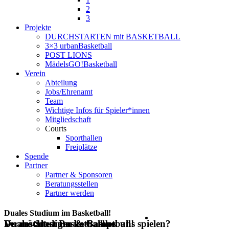
2
3
Projekte
DURCHSTARTEN mit BASKETBALL
3×3 urbanBasketball
POST LIONS
MädelsGO!Basketball
Verein
Abteilung
Jobs/Ehrenamt
Team
Wichtige Infos für Spieler*innen
Mitgliedschaft
Courts
Sporthallen
Freiplätze
Spende
Partner
Partner & Sponsoren
Beratungsstellen
Partner werden
Duales Studium im Basketball!
Duales Studium im Basketball!
Du möchtest Basketball bei uns spielen?
Veranstaltungen & Camps