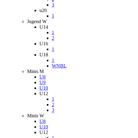
3
u20
1
Jugend W
U14
1
2
U16
1
U18
1
WNBL
Minis M
U8
U9
U10
U12
1
2
3
Minis W
U8
U10
U12
1