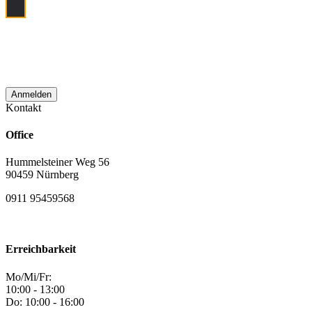
Ich bin damit einverstanden, dass meine
E‑Mail Adresse zum Zwecke der
monatlichen Newsletterzustellung
verwendet wird.
Kontakt
Office
Hummelsteiner Weg 56
90459 Nürnberg
0911 95459568
Erreichbarkeit
Mo/Mi/Fr:
10:00 - 13:00
Do: 10:00 - 16:00