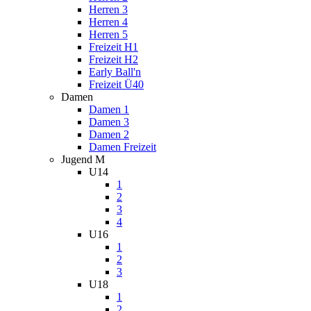
Herren 3
Herren 4
Herren 5
Freizeit H1
Freizeit H2
Early Ball'n
Freizeit Ü40
Damen
Damen 1
Damen 3
Damen 2
Damen Freizeit
Jugend M
U14
1
2
3
4
U16
1
2
3
U18
1
2