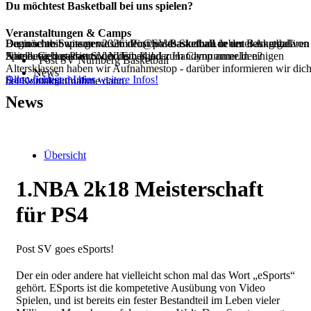
Du möchtest Basketball bei uns spielen?
Veranstaltungen & Camps
Beginne ab Septemer 2026 dein duales Studium in der Basketball
Dann schreib uns gerne an info@postbasketball.de unter Angabe von
Du möchtest wissen was im Post SV Basketball neben dem regulären
Abteilung des Post SV Nürnberg!
Name, Geburtsdatum und Email oder Handynummer.In einigen
Spielbetrieb passiert oder dein Kind zum Camp anmelden?
Post SV Nürnberg Basketball
Altersklassen haben wir Aufnahmestop - darüber informieren wir dic
News
Alle wichtigen Infos
Dann findest du hier weitere Infos!
bei Kontaktaufnahme dann.
News
Übersicht
1.NBA 2k18 Meisterschaft
für PS4
Post SV goes eSports!
Der ein oder andere hat vielleicht schon mal das Wort „eSports“
gehört. ESports ist die kompetetive Ausübung von Video
Spielen, und ist bereits ein fester Bestandteil im Leben vieler