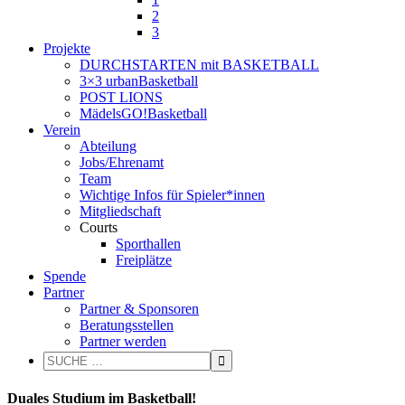
2
3
Projekte
DURCHSTARTEN mit BASKETBALL
3×3 urbanBasketball
POST LIONS
MädelsGO!Basketball
Verein
Abteilung
Jobs/Ehrenamt
Team
Wichtige Infos für Spieler*innen
Mitgliedschaft
Courts
Sporthallen
Freiplätze
Spende
Partner
Partner & Sponsoren
Beratungsstellen
Partner werden
Duales Studium im Basketball!