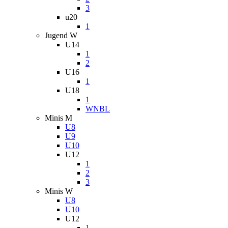
3
u20
1
Jugend W
U14
1
2
U16
1
U18
1
WNBL
Minis M
U8
U9
U10
U12
1
2
3
Minis W
U8
U10
U12
1