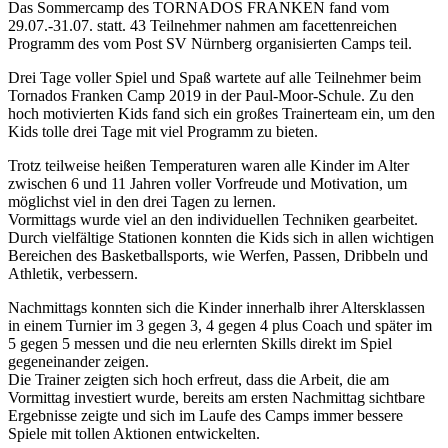
Das Sommercamp des TORNADOS FRANKEN fand vom
29.07.-31.07. statt. 43 Teilnehmer nahmen am facettenreichen
Programm des vom Post SV Nürnberg organisierten Camps teil.
Drei Tage voller Spiel und Spaß wartete auf alle Teilnehmer beim
Tornados Franken Camp 2019 in der Paul-Moor-Schule. Zu den
hoch motivierten Kids fand sich ein großes Trainerteam ein, um den
Kids tolle drei Tage mit viel Programm zu bieten.
Trotz teilweise heißen Temperaturen waren alle Kinder im Alter
zwischen 6 und 11 Jahren voller Vorfreude und Motivation, um
möglichst viel in den drei Tagen zu lernen.
Vormittags wurde viel an den individuellen Techniken gearbeitet.
Durch vielfältige Stationen konnten die Kids sich in allen wichtigen
Bereichen des Basketballsports, wie Werfen, Passen, Dribbeln und
Athletik, verbessern.
Nachmittags konnten sich die Kinder innerhalb ihrer Altersklassen
in einem Turnier im 3 gegen 3, 4 gegen 4 plus Coach und später im
5 gegen 5 messen und die neu erlernten Skills direkt im Spiel
gegeneinander zeigen.
Die Trainer zeigten sich hoch erfreut, dass die Arbeit, die am
Vormittag investiert wurde, bereits am ersten Nachmittag sichtbare
Ergebnisse zeigte und sich im Laufe des Camps immer bessere
Spiele mit tollen Aktionen entwickelten.