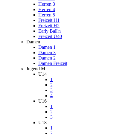
Herren 3
Herren 4
Herren 5
Freizeit H1
Freizeit H2
Early Ball'n
Freizeit Ü40
Damen
Damen 1
Damen 3
Damen 2
Damen Freizeit
Jugend M
U14
1
2
3
4
U16
1
2
3
U18
1
2