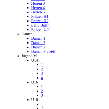
Herren 3
Herren 4
Herren 5
Freizeit H1
Freizeit H2
Early Ball'n
Freizeit Ü40
Damen
Damen 1
Damen 3
Damen 2
Damen Freizeit
Jugend M
U14
1
2
3
4
U16
1
2
3
U18
1
2