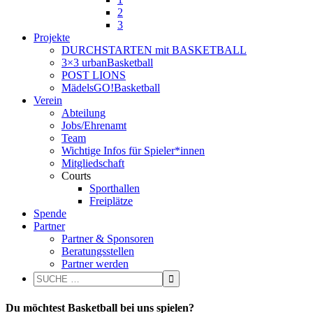
2
3
Projekte
DURCHSTARTEN mit BASKETBALL
3×3 urbanBasketball
POST LIONS
MädelsGO!Basketball
Verein
Abteilung
Jobs/Ehrenamt
Team
Wichtige Infos für Spieler*innen
Mitgliedschaft
Courts
Sporthallen
Freiplätze
Spende
Partner
Partner & Sponsoren
Beratungsstellen
Partner werden
Du möchtest Basketball bei uns spielen?