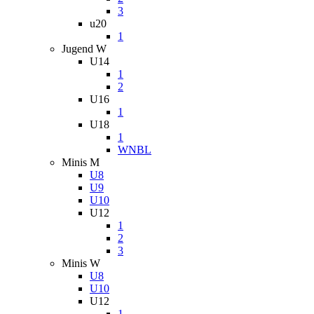
3
u20
1
Jugend W
U14
1
2
U16
1
U18
1
WNBL
Minis M
U8
U9
U10
U12
1
2
3
Minis W
U8
U10
U12
1