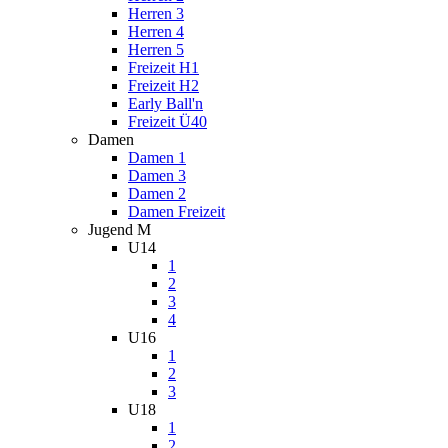
Herren 3
Herren 4
Herren 5
Freizeit H1
Freizeit H2
Early Ball'n
Freizeit Ü40
Damen
Damen 1
Damen 3
Damen 2
Damen Freizeit
Jugend M
U14
1
2
3
4
U16
1
2
3
U18
1
2