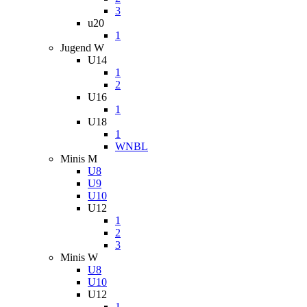
3
u20
1
Jugend W
U14
1
2
U16
1
U18
1
WNBL
Minis M
U8
U9
U10
U12
1
2
3
Minis W
U8
U10
U12
1