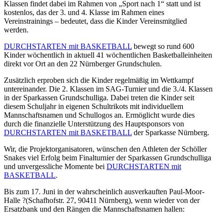
Klassen findet dabei im Rahmen von „Sport nach 1“ statt und ist
kostenlos, das der 3. und 4. Klasse im Rahmen eines
Vereinstrainings – bedeutet, dass die Kinder Vereinsmitglied
werden.
DURCHSTARTEN mit BASKETBALL
bewegt so rund 600
Kinder wöchentlich in aktuell 41 wöchentlichen Basketballeinheiten
direkt vor Ort an den 22 Nürnberger Grundschulen.
Zusätzlich erproben sich die Kinder regelmäßig im Wettkampf
untereinander. Die 2. Klassen im SAG-Turnier und die 3./4. Klassen
in der Sparkassen Grundschulliga. Dabei treten die Kinder seit
diesem Schuljahr in eigenen Schultrikots mit individuellem
Mannschaftsnamen und Schullogos an. Ermöglicht wurde dies
durch die finanzielle Unterstützung des Hauptsponsors von
DURCHSTARTEN mit BASKETBALL
der Sparkasse Nürnberg.
Wir, die Projektorganisatoren, wünschen den Athleten der Schöller
Snakes viel Erfolg beim Finalturnier der Sparkassen Grundschulliga
und unvergessliche Momente bei
DURCHSTARTEN mit
BASKETBALL
.
Bis zum 17. Juni in der wahrscheinlich ausverkauften Paul-Moor-
Halle ?(Schafhofstr. 27, 90411 Nürnberg), wenn wieder von der
Ersatzbank und den Rängen die Mannschaftsnamen hallen: