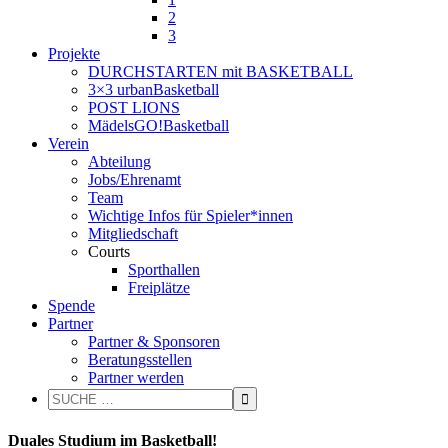
2
3
Projekte
DURCHSTARTEN mit BASKETBALL
3×3 urbanBasketball
POST LIONS
MädelsGO!Basketball
Verein
Abteilung
Jobs/Ehrenamt
Team
Wichtige Infos für Spieler*innen
Mitgliedschaft
Courts
Sporthallen
Freiplätze
Spende
Partner
Partner & Sponsoren
Beratungsstellen
Partner werden
Duales Studium im Basketball!