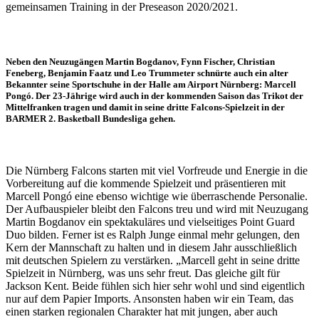
gemeinsamen Training in der Preseason 2020/2021.
Neben den Neuzugängen Martin Bogdanov, Fynn Fischer, Christian
Feneberg, Benjamin Faatz und Leo Trummeter schnürte auch ein alter
Bekannter seine Sportschuhe in der Halle am Airport Nürnberg: Marcell
Pongó. Der 23-Jährige wird auch in der kommenden Saison das Trikot der
Mittelfranken tragen und damit in seine dritte Falcons-Spielzeit in der
BARMER 2. Basketball Bundesliga gehen.
Die Nürnberg Falcons starten mit viel Vorfreude und Energie in die
Vorbereitung auf die kommende Spielzeit und präsentieren mit
Marcell Pongó eine ebenso wichtige wie überraschende Personalie.
Der Aufbauspieler bleibt den Falcons treu und wird mit Neuzugang
Martin Bogdanov ein spektakuläres und vielseitiges Point Guard
Duo bilden. Ferner ist es Ralph Junge einmal mehr gelungen, den
Kern der Mannschaft zu halten und in diesem Jahr ausschließlich
mit deutschen Spielern zu verstärken. „Marcell geht in seine dritte
Spielzeit in Nürnberg, was uns sehr freut. Das gleiche gilt für
Jackson Kent. Beide fühlen sich hier sehr wohl und sind eigentlich
nur auf dem Papier Imports. Ansonsten haben wir ein Team, das
einen starken regionalen Charakter hat mit jungen, aber auch