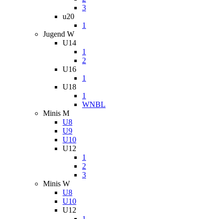
3
u20
1
Jugend W
U14
1
2
U16
1
U18
1
WNBL
Minis M
U8
U9
U10
U12
1
2
3
Minis W
U8
U10
U12
1