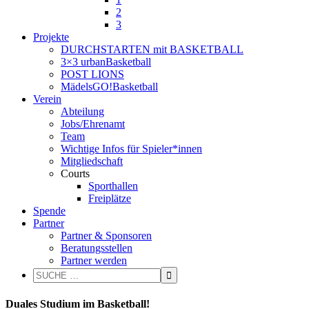
2
3
Projekte
DURCHSTARTEN mit BASKETBALL
3×3 urbanBasketball
POST LIONS
MädelsGO!Basketball
Verein
Abteilung
Jobs/Ehrenamt
Team
Wichtige Infos für Spieler*innen
Mitgliedschaft
Courts
Sporthallen
Freiplätze
Spende
Partner
Partner & Sponsoren
Beratungsstellen
Partner werden
Duales Studium im Basketball!