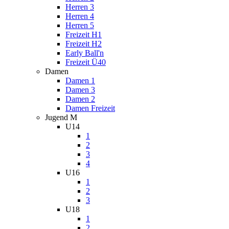
Herren 3
Herren 4
Herren 5
Freizeit H1
Freizeit H2
Early Ball'n
Freizeit Ü40
Damen
Damen 1
Damen 3
Damen 2
Damen Freizeit
Jugend M
U14
1
2
3
4
U16
1
2
3
U18
1
2