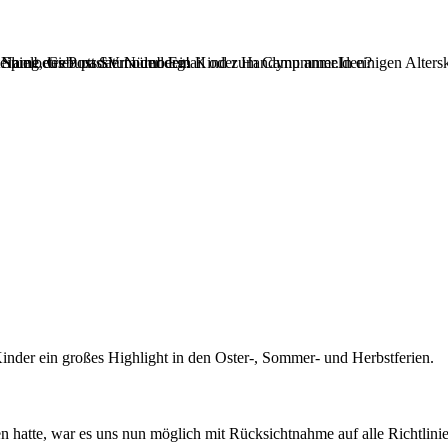
teilung des Post SV Nürnberg!
 Name, Geburtsdatum und Email oder Handynummer.In einigen Alterskl
Spielbetrieb passiert oder dein Kind zum Camp anmelden?
Kinder ein großes Highlight in den Oster-, Sommer- und Herbstferien.
n hatte, war es uns nun möglich mit Rücksichtnahme auf alle Richtli