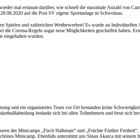
ieder mal erstaunt darüber, wie schnell die maximale Anzahl von Cam
8.08.2020 auf die Post SV eigene Sportanlage in Schweinau.
nen Spielen und zahlreichen Wettbewerben! Es wurde an Individuellen
i die Corona-Regeln sogar neue Möglichkeiten geschaffen haben. Erst
le eingehalten wurden.
nung und ein organisiertes Team vor Ort bestanden keine Schwierigkeit
etballlabteilung bedankt sich bei allen Teilnehmern und freut sich bere
oren der Minicamps „Fisch Halbmair“ und „Früchte Fürther Freiheit“. 
chönes Minicamp. Ebenfalls unterstützt uns Sinan Akarca mit seinem f