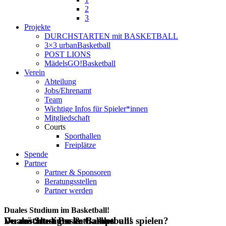
2
3
Projekte
DURCHSTARTEN mit BASKETBALL
3×3 urbanBasketball
POST LIONS
MädelsGO!Basketball
Verein
Abteilung
Jobs/Ehrenamt
Team
Wichtige Infos für Spieler*innen
Mitgliedschaft
Courts
Sporthallen
Freiplätze
Spende
Partner
Partner & Sponsoren
Beratungsstellen
Partner werden
Duales Studium im Basketball!
Duales Studium im Basketball!
Du möchtest Basketball bei uns spielen?
Veranstaltungen & Camps