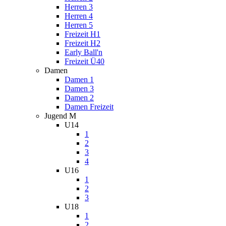
Herren 3
Herren 4
Herren 5
Freizeit H1
Freizeit H2
Early Ball'n
Freizeit Ü40
Damen
Damen 1
Damen 3
Damen 2
Damen Freizeit
Jugend M
U14
1
2
3
4
U16
1
2
3
U18
1
2