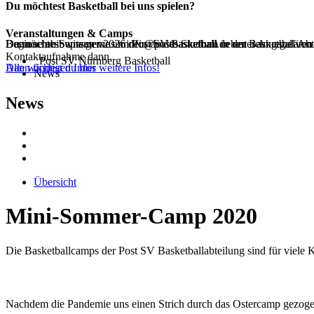
Du möchtest Basketball bei uns spielen?
Veranstaltungen & Camps
Beginne ab Septemer 2026 dein duales Studium in der Basketball Ab
Dann schreib uns gerne an info@postbasketball.de unter Angabe von
Du möchtest wissen was im Post SV Basketball neben dem regulären 
Kontaktaufnahme dann.
Post SV Nürnberg Basketball
Alle wichtigen Infos
Dann findest du hier weitere Infos!
News
News
Übersicht
Mini-Sommer-Camp 2020
Die Basketballcamps der Post SV Basketballabteilung sind für viele 
Nachdem die Pandemie uns einen Strich durch das Ostercamp gezoge