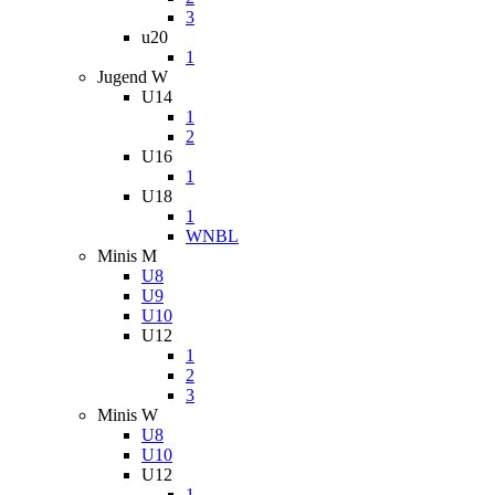
3
u20
1
Jugend W
U14
1
2
U16
1
U18
1
WNBL
Minis M
U8
U9
U10
U12
1
2
3
Minis W
U8
U10
U12
1