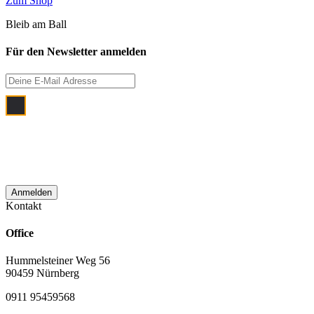
Zum Shop
Bleib am Ball
Für den Newsletter anmelden
Ich bin damit einverstanden, dass meine
E‑Mail Adresse zum Zwecke der
monatlichen Newsletterzustellung
verwendet wird.
Kontakt
Office
Hummelsteiner Weg 56
90459 Nürnberg
0911 95459568