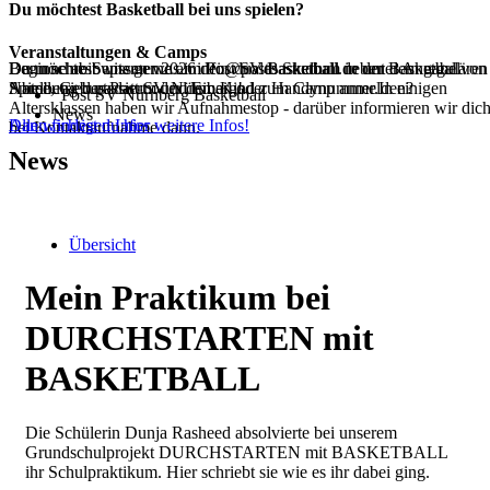
Du möchtest Basketball bei uns spielen?
Veranstaltungen & Camps
Beginne ab Septemer 2026 dein duales Studium in der Basketball
Dann schreib uns gerne an info@postbasketball.de unter Angabe von
Du möchtest wissen was im Post SV Basketball neben dem regulären
Abteilung des Post SV Nürnberg!
Name, Geburtsdatum und Email oder Handynummer.In einigen
Spielbetrieb passiert oder dein Kind zum Camp anmelden?
Post SV Nürnberg Basketball
Altersklassen haben wir Aufnahmestop - darüber informieren wir dic
News
Alle wichtigen Infos
Dann findest du hier weitere Infos!
bei Kontaktaufnahme dann.
News
Übersicht
Mein Praktikum bei
DURCHSTARTEN mit
BASKETBALL
Die Schülerin Dunja Rasheed absolvierte bei unserem
Grundschulprojekt DURCHSTARTEN mit BASKETBALL
ihr Schulpraktikum. Hier schriebt sie wie es ihr dabei ging.