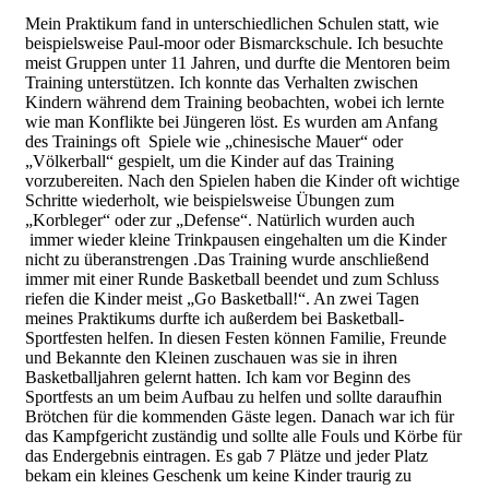
Mein Praktikum fand in unterschiedlichen Schulen statt, wie
beispielsweise Paul-moor oder Bismarckschule. Ich besuchte
meist Gruppen unter 11 Jahren, und durfte die Mentoren beim
Training unterstützen. Ich konnte das Verhalten zwischen
Kindern während dem Training beobachten, wobei ich lernte
wie man Konflikte bei Jüngeren löst. Es wurden am Anfang
des Trainings oft Spiele wie „chinesische Mauer“ oder
„Völkerball“ gespielt, um die Kinder auf das Training
vorzubereiten. Nach den Spielen haben die Kinder oft wichtige
Schritte wiederholt, wie beispielsweise Übungen zum
„Korbleger“ oder zur „Defense“. Natürlich wurden auch
immer wieder kleine Trinkpausen eingehalten um die Kinder
nicht zu überanstrengen .Das Training wurde anschließend
immer mit einer Runde Basketball beendet und zum Schluss
riefen die Kinder meist „Go Basketball!“. An zwei Tagen
meines Praktikums durfte ich außerdem bei Basketball-
Sportfesten helfen. In diesen Festen können Familie, Freunde
und Bekannte den Kleinen zuschauen was sie in ihren
Basketballjahren gelernt hatten. Ich kam vor Beginn des
Sportfests an um beim Aufbau zu helfen und sollte daraufhin
Brötchen für die kommenden Gäste legen. Danach war ich für
das Kampfgericht zuständig und sollte alle Fouls und Körbe für
das Endergebnis eintragen. Es gab 7 Plätze und jeder Platz
bekam ein kleines Geschenk um keine Kinder traurig zu