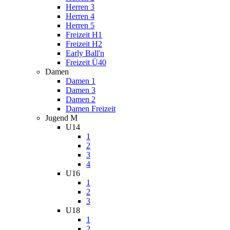
Herren 3
Herren 4
Herren 5
Freizeit H1
Freizeit H2
Early Ball'n
Freizeit Ü40
Damen
Damen 1
Damen 3
Damen 2
Damen Freizeit
Jugend M
U14
1
2
3
4
U16
1
2
3
U18
1
2