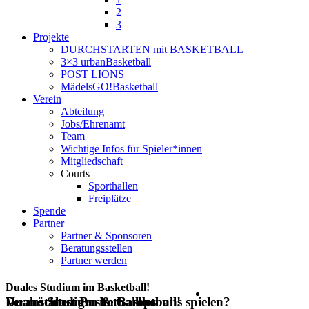
2
3
Projekte
DURCHSTARTEN mit BASKETBALL
3×3 urbanBasketball
POST LIONS
MädelsGO!Basketball
Verein
Abteilung
Jobs/Ehrenamt
Team
Wichtige Infos für Spieler*innen
Mitgliedschaft
Courts
Sporthallen
Freiplätze
Spende
Partner
Partner & Sponsoren
Beratungsstellen
Partner werden
Duales Studium im Basketball!
Duales Studium im Basketball!
Du möchtest Basketball bei uns spielen?
Veranstaltungen & Camps