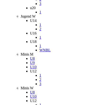
3
u20
1
Jugend W
U14
1
2
U16
1
U18
1
WNBL
Minis M
U8
U9
U10
U12
1
2
3
Minis W
U8
U10
U12
1