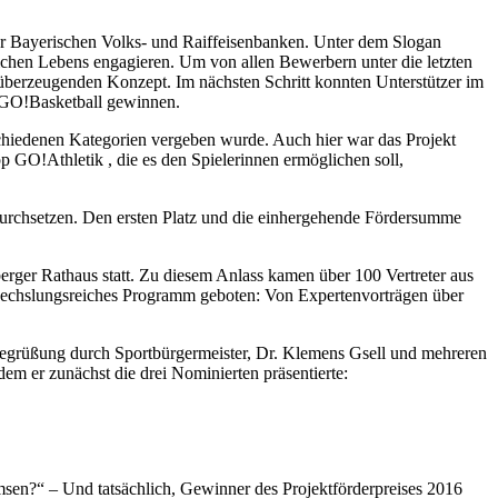
er Bayerischen Volks- und Raiffeisenbanken. Unter dem Slogan
tlichen Lebens engagieren. Um von allen Bewerbern unter die letzten
berzeugenden Konzept. Im nächsten Schritt konnten Unterstützer im
lsGO!Basketball gewinnen.
chiedenen Kategorien vergeben wurde. Auch hier war das Projekt
 GO!Athletik , die es den Spielerinnen ermöglichen soll,
durchsetzen. Den ersten Platz und die einhergehende Fördersumme
rger Rathaus statt. Zu diesem Anlass kamen über 100 Vertreter aus
 abwechslungsreiches Programm geboten: Von Expertenvorträgen über
r Begrüßung durch Sportbürgermeister, Dr. Klemens Gsell und mehreren
m er zunächst die drei Nominierten präsentierte:
msen?“ – Und tatsächlich, Gewinner des Projektförderpreises 2016