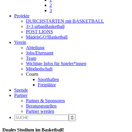
2
3
Projekte
DURCHSTARTEN mit BASKETBALL
3×3 urbanBasketball
POST LIONS
MädelsGO!Basketball
Verein
Abteilung
Jobs/Ehrenamt
Team
Wichtige Infos für Spieler*innen
Mitgliedschaft
Courts
Sporthallen
Freiplätze
Spende
Partner
Partner & Sponsoren
Beratungsstellen
Partner werden
Duales Studium im Basketball!