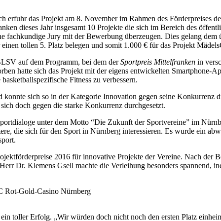
eich erfuhr das Projekt am 8. November im Rahmen des Förderpreises d
anken dieses Jahr insgesamt 10 Projekte die sich im Bereich des öffen
e fachkundige Jury mit der Bewerbung überzeugen. Dies gelang dem ü
 einen tollen 5. Platz belegen und somit 1.000 € für das Projekt Mäde
 BLSV auf dem Programm, bei dem der
Sportpreis Mittelfranken
in vers
en hatte sich das Projekt mit der eigens entwickelten Smartphone-App
basketballspezifische Fitness zu verbessern.
 konnte sich so in der Kategorie Innovation gegen seine Konkurrenz 
 sich doch gegen die starke Konkurrenz durchgesetzt.
portdialoge unter dem Motto “Die Zukunft der Sportvereine” im Nürnbe
itere, die sich für den Sport in Nürnberg interessieren. Es wurde ein
port.
rojektförderpreise 2016 für innovative Projekte der Vereine. Nach de
Herr Dr. Klemens Gsell machte die Verleihung besonders spannend, inde
SC Rot-Gold-Casino Nürnberg
in toller Erfolg. „Wir würden doch nicht noch den ersten Platz einhei