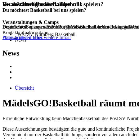
Duales Studium im Basketball!
Du möchtest Basketball bei uns spielen?
Veranstaltungen & Camps
Du möchtest Basketball bei uns spielen?
Veranstaltungen & Camps
Beginne ab Septemer 2026 dein duales Studium in der Basketball Ab
Dann schreib uns gerne an info@postbasketball.de unter Angabe von
Du möchtest wissen was im Post SV Basketball neben dem regulären 
Kontaktaufnahme dann.
Post SV Nürnberg Basketball
Alle wichtigen Infos
Dann findest du hier weitere Infos!
News
News
Übersicht
MädelsGO!Basketball räumt me
Erfreuliche Entwicklung beim Mädchenbasketball des Post SV Nürnb
Diese Auszeichnungen bestätigten die gute und kontinuierliche Proje
Verein nicht nur der Basketball für Jungs, sondern vor allem auch de