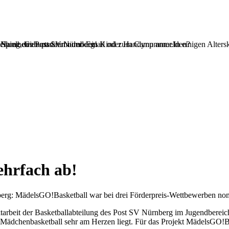
teilung des Post SV Nürnberg!
 Name, Geburtsdatum und Email oder Handynummer.In einigen Alterskl
Spielbetrieb passiert oder dein Kind zum Camp anmelden?
hrfach ab!
erg: MädelsGO!Basketball war bei drei Förderpreis-Wettbewerben nom
ktarbeit der Basketballabteilung des Post SV Nürnberg im Jugendberei
r Mädchenbasketball sehr am Herzen liegt. Für das Projekt MädelsGO!Ba