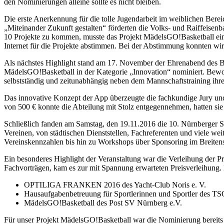
den Nominierungen alleine sollte es nicht bleiben.
Die erste Anerkennung für die tolle Jugendarbeit im weiblichen Ber
„Miteinander Zukunft gestalten“ förderten die Volks- und Raiffeisenb
10 Projekte zu kommen, musste das Projekt MädelsGO!Basketball ein
Internet für die Projekte abstimmen. Bei der Abstimmung konnten wir
Als nächstes Highlight stand am 17. November der Ehrenabend des
MädelsGO!Basketball in der Kategorie „Innovation“ nominiert. Beworb
selbstständig und zeitunabhängig neben dem Mannschaftstraining ihre 
Das innovative Konzept der App überzeugte die fachkundige Jury und
von 500 € konnte die Abteilung mit Stolz entgegennehmen, hatten sie
Schließlich fanden am Samstag, den 19.11.2016 die 10. Nürnberger S
Vereinen, von städtischen Dienststellen, Fachreferenten und viele we
Vereinskennzahlen bis hin zu Workshops über Sponsoring im Breitens
Ein besonderes Highlight der Veranstaltung war die Verleihung der P
Fachvorträgen, kam es zur mit Spannung erwarteten Preisverleihung. 
OPTILIGA FRANKEN 2016 des Yacht-Club Noris e. V.
Hausaufgabenbetreuung für Sportlerinnen und Sportler des T
MädelsGO!Basketball des Post SV Nürnberg e.V.
Für unser Projekt MädelsGO!Basketball war die Nominierung bereits e