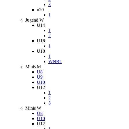
3
u20
1
Jugend W
U14
1
2
U16
1
U18
1
WNBL
Minis M
U8
U9
U10
U12
1
2
3
Minis W
U8
U10
U12
1