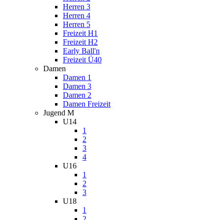
Herren 3
Herren 4
Herren 5
Freizeit H1
Freizeit H2
Early Ball'n
Freizeit Ü40
Damen
Damen 1
Damen 3
Damen 2
Damen Freizeit
Jugend M
U14
1
2
3
4
U16
1
2
3
U18
1
2