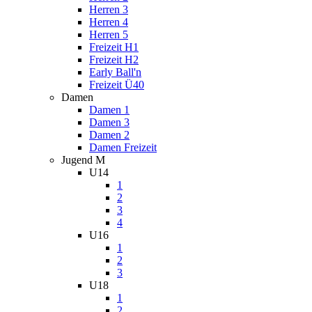
Herren 3
Herren 4
Herren 5
Freizeit H1
Freizeit H2
Early Ball'n
Freizeit Ü40
Damen
Damen 1
Damen 3
Damen 2
Damen Freizeit
Jugend M
U14
1
2
3
4
U16
1
2
3
U18
1
2