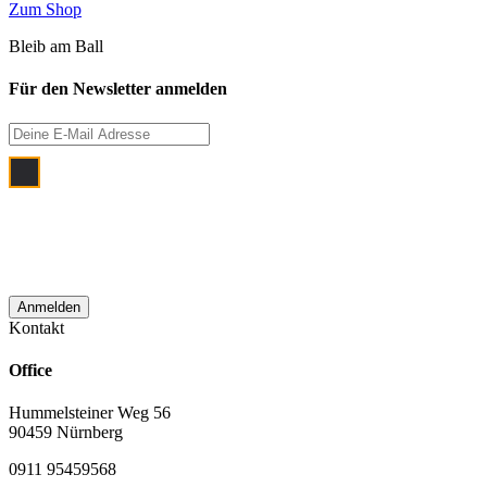
Zum Shop
Bleib am Ball
Für den Newsletter anmelden
Ich bin damit einverstanden, dass meine
E‑Mail Adresse zum Zwecke der
monatlichen Newsletterzustellung
verwendet wird.
Kontakt
Office
Hummelsteiner Weg 56
90459 Nürnberg
0911 95459568