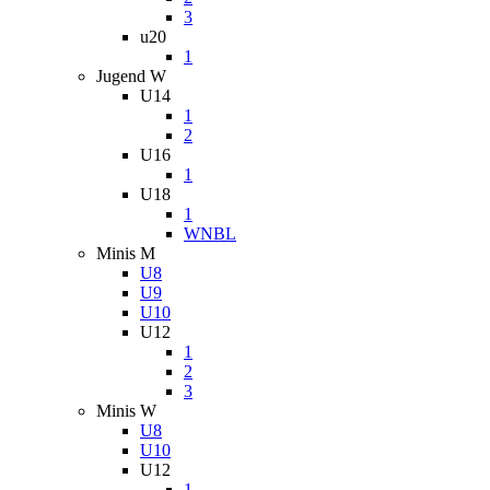
3
u20
1
Jugend W
U14
1
2
U16
1
U18
1
WNBL
Minis M
U8
U9
U10
U12
1
2
3
Minis W
U8
U10
U12
1