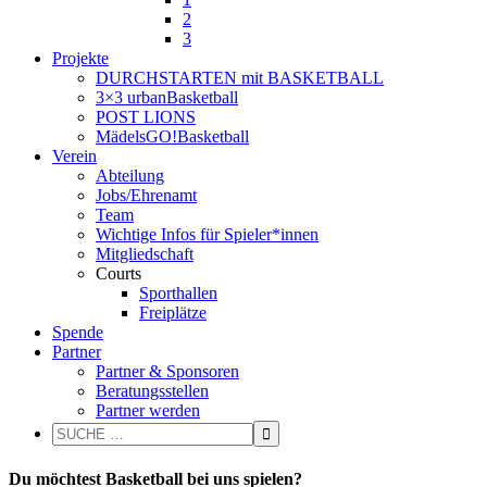
2
3
Projekte
DURCHSTARTEN mit BASKETBALL
3×3 urbanBasketball
POST LIONS
MädelsGO!Basketball
Verein
Abteilung
Jobs/Ehrenamt
Team
Wichtige Infos für Spieler*innen
Mitgliedschaft
Courts
Sporthallen
Freiplätze
Spende
Partner
Partner & Sponsoren
Beratungsstellen
Partner werden
Du möchtest Basketball bei uns spielen?