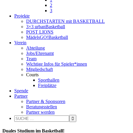
2
3
Projekte
DURCHSTARTEN mit BASKETBALL
3×3 urbanBasketball
POST LIONS
MädelsGO!Basketball
Verein
Abteilung
Jobs/Ehrenamt
Team
Wichtige Infos für Spieler*innen
Mitgliedschaft
Courts
Sporthallen
Freiplätze
Spende
Partner
Partner & Sponsoren
Beratungsstellen
Partner werden
Duales Studium im Basketball!