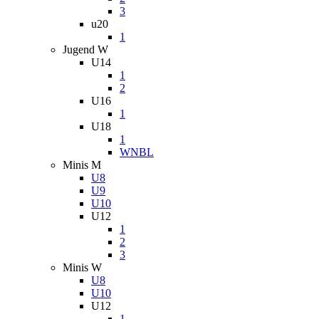
3
u20
1
Jugend W
U14
1
2
U16
1
U18
1
WNBL
Minis M
U8
U9
U10
U12
1
2
3
Minis W
U8
U10
U12
1