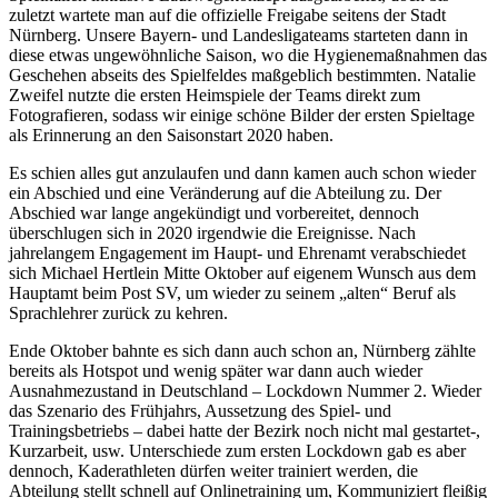
zuletzt wartete man auf die offizielle Freigabe seitens der Stadt
Nürnberg. Unsere Bayern- und Landesligateams starteten dann in
diese etwas ungewöhnliche Saison, wo die Hygienemaßnahmen das
Geschehen abseits des Spielfeldes maßgeblich bestimmten. Natalie
Zweifel nutzte die ersten Heimspiele der Teams direkt zum
Fotografieren, sodass wir einige schöne Bilder der ersten Spieltage
als Erinnerung an den Saisonstart 2020 haben.
Es schien alles gut anzulaufen und dann kamen auch schon wieder
ein Abschied und eine Veränderung auf die Abteilung zu. Der
Abschied war lange angekündigt und vorbereitet, dennoch
überschlugen sich in 2020 irgendwie die Ereignisse. Nach
jahrelangem Engagement im Haupt- und Ehrenamt verabschiedet
sich Michael Hertlein Mitte Oktober auf eigenem Wunsch aus dem
Hauptamt beim Post SV, um wieder zu seinem „alten“ Beruf als
Sprachlehrer zurück zu kehren.
Ende Oktober bahnte es sich dann auch schon an, Nürnberg zählte
bereits als Hotspot und wenig später war dann auch wieder
Ausnahmezustand in Deutschland – Lockdown Nummer 2. Wieder
das Szenario des Frühjahrs, Aussetzung des Spiel- und
Trainingsbetriebs – dabei hatte der Bezirk noch nicht mal gestartet-,
Kurzarbeit, usw. Unterschiede zum ersten Lockdown gab es aber
dennoch, Kaderathleten dürfen weiter trainiert werden, die
Abteilung stellt schnell auf Onlinetraining um, Kommuniziert fleißig