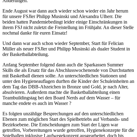
Änderungen.
Ende August war dann auch wieder schon wieder ein Jahr herum
für unsere FSJler Philipp Musinski und Alexandra Ulherr. Die
beiden hatten Pandemiebedingt leider einige Einschränkungen in
ihrem FSJ nicht zuletzt die Freistellung im Frühjahr. An dieser Stelle
nochmal danke für euren Einsatz!
Und dann war auch schon wieder September, Start für Felician
Müller als neuer FSJler und Philipp Musinski als dualer Student in
der Basketballabteilung.
Anfang September folgend dann auch die Sparkassen Summer
Skills die als Ersatz für das Abschlusswochenende von Durchstarten
mit Basketball dienen sollte. An unterschiedlichen Stationen und
unter den Hygieneauflagen durften die Kinder der Schuleinheiten an
dem Tag das DBB-Abzeichen in Bronze und Gold, je nach Alter,
absolvieren. Außerdem machte die Basketballabteilung einen
Teambuildingstag bei den Board Nerds auf dem Wasser – für
manche endete es auch im Wasser ?
Es folgten unzählige Besprechungen auf den unterschiedlichen
Ebenen zum möglichen Start des Spielbetriebs auf Verbands- und
Bezirksebene. Die Entscheidungen zum Start der Ligen war
getroffen, Vorbereitungen wurde getroffen, Hygienekonzepte für die
Spielhallen inklusive Laufwegekonzept ausgearbeitet, doch bis