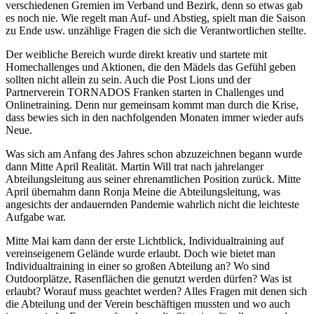
verschiedenen Gremien im Verband und Bezirk, denn so etwas gab
es noch nie. Wie regelt man Auf- und Abstieg, spielt man die Saison
zu Ende usw. unzählige Fragen die sich die Verantwortlichen stellte.
Der weibliche Bereich wurde direkt kreativ und startete mit
Homechallenges und Aktionen, die den Mädels das Gefühl geben
sollten nicht allein zu sein. Auch die Post Lions und der
Partnerverein TORNADOS Franken starten in Challenges und
Onlinetraining. Denn nur gemeinsam kommt man durch die Krise,
dass bewies sich in den nachfolgenden Monaten immer wieder aufs
Neue.
Was sich am Anfang des Jahres schon abzuzeichnen begann wurde
dann Mitte April Realität. Martin Will trat nach jahrelanger
Abteilungsleitung aus seiner ehrenamtlichen Position zurück. Mitte
April übernahm dann Ronja Meine die Abteilungsleitung, was
angesichts der andauernden Pandemie wahrlich nicht die leichteste
Aufgabe war.
Mitte Mai kam dann der erste Lichtblick, Individualtraining auf
vereinseigenem Gelände wurde erlaubt. Doch wie bietet man
Individualtraining in einer so großen Abteilung an? Wo sind
Outdoorplätze, Rasenflächen die genutzt werden dürfen? Was ist
erlaubt? Worauf muss geachtet werden? Alles Fragen mit denen sich
die Abteilung und der Verein beschäftigen mussten und wo auch