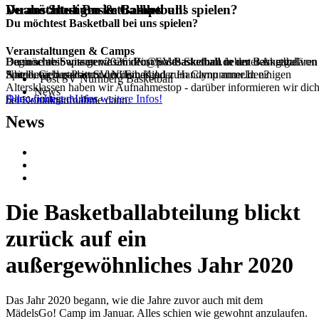
Duales Studium im Basketball!
Du möchtest Basketball bei uns spielen?
Veranstaltungen & Camps
Du möchtest Basketball bei uns spielen?
Veranstaltungen & Camps
Beginne ab Septemer 2026 dein duales Studium in der Basketball
Dann schreib uns gerne an info@postbasketball.de unter Angabe von
Du möchtest wissen was im Post SV Basketball neben dem regulären
Abteilung des Post SV Nürnberg!
Name, Geburtsdatum und Email oder Handynummer.In einigen
Spielbetrieb passiert oder dein Kind zum Camp anmelden?
Post SV Nürnberg Basketball
Altersklassen haben wir Aufnahmestop - darüber informieren wir dic
News
Alle wichtigen Infos
Dann findest du hier weitere Infos!
bei Kontaktaufnahme dann.
News
Die Basketballabteilung blickt
zurück auf ein
außergewöhnliches Jahr 2020
Das Jahr 2020 begann, wie die Jahre zuvor auch mit dem
MädelsGo! Camp im Januar. Alles schien wie gewohnt anzulaufen.