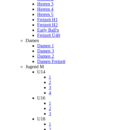
Herren 3
Herren 4
Herren 5
Freizeit H1
Freizeit H2
Early Ball'n
Freizeit Ü40
Damen
Damen 1
Damen 3
Damen 2
Damen Freizeit
Jugend M
U14
1
2
3
4
U16
1
2
3
U18
1
2