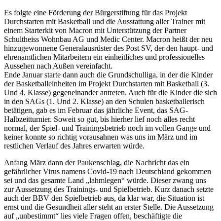
Es folgte eine Förderung der Bürgerstiftung für das Projekt
Durchstarten mit Basketball und die Ausstattung aller Trainer mit
einem Starterkit von Macron mit Unterstützung der Partner
Schultheiss Wohnbau AG und Medic Center. Macron heißt der neu
hinzugewonnene Generalausrüster des Post SV, der den haupt- und
ehrenamtlichen Mitarbeitern ein einheitliches und professionelles
Aussehen nach Außen vereinfacht.
Ende Januar starte dann auch die Grundschulliga, in der die Kinder
der Basketballeinheiten im Projekt Durchstarten mit Basketball (3.
Und 4. Klasse) gegeneinander antreten. Auch für die Kinder die sich
in den SAGs (1. Und 2. Klasse) an den Schulen basketballerisch
betätigen, gab es im Februar das jährliche Event, das SAG-
Halbzeitturnier. Soweit so gut, bis hierher lief noch alles recht
normal, der Spiel- und Trainingsbetrieb noch im vollen Gange und
keiner konnte so richtig vorausahnen was uns im März und im
restlichen Verlauf des Jahres erwarten würde.
Anfang März dann der Paukenschlag, die Nachricht das ein
gefährlicher Virus namens Covid-19 nach Deutschland gekommen
sei und das gesamte Land „lahmlegen“ würde. Dieser zwang uns
zur Aussetzung des Trainings- und Spielbetrieb. Kurz danach setzte
auch der BBV den Spielbetrieb aus, da klar war, die Situation ist
ernst und die Gesundheit aller steht an erster Stelle. Die Aussetzung
auf „unbestimmt“ lies viele Fragen offen, beschäftigte die