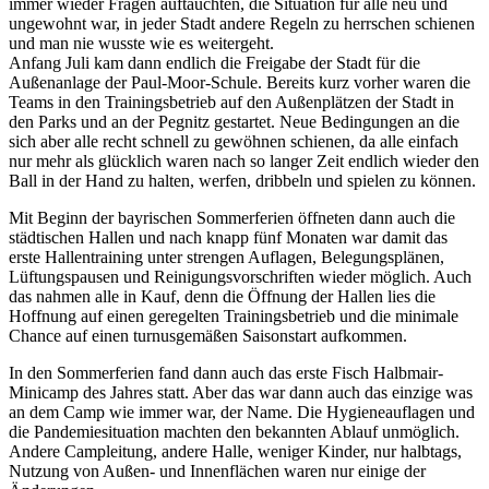
immer wieder Fragen auftauchten, die Situation für alle neu und
ungewohnt war, in jeder Stadt andere Regeln zu herrschen schienen
und man nie wusste wie es weitergeht.
Anfang Juli kam dann endlich die Freigabe der Stadt für die
Außenanlage der Paul-Moor-Schule. Bereits kurz vorher waren die
Teams in den Trainingsbetrieb auf den Außenplätzen der Stadt in
den Parks und an der Pegnitz gestartet. Neue Bedingungen an die
sich aber alle recht schnell zu gewöhnen schienen, da alle einfach
nur mehr als glücklich waren nach so langer Zeit endlich wieder den
Ball in der Hand zu halten, werfen, dribbeln und spielen zu können.
Mit Beginn der bayrischen Sommerferien öffneten dann auch die
städtischen Hallen und nach knapp fünf Monaten war damit das
erste Hallentraining unter strengen Auflagen, Belegungsplänen,
Lüftungspausen und Reinigungsvorschriften wieder möglich. Auch
das nahmen alle in Kauf, denn die Öffnung der Hallen lies die
Hoffnung auf einen geregelten Trainingsbetrieb und die minimale
Chance auf einen turnusgemäßen Saisonstart aufkommen.
In den Sommerferien fand dann auch das erste Fisch Halbmair-
Minicamp des Jahres statt. Aber das war dann auch das einzige was
an dem Camp wie immer war, der Name. Die Hygieneauflagen und
die Pandemiesituation machten den bekannten Ablauf unmöglich.
Andere Campleitung, andere Halle, weniger Kinder, nur halbtags,
Nutzung von Außen- und Innenflächen waren nur einige der