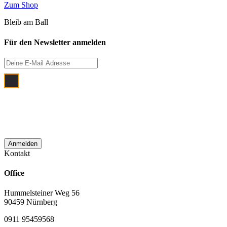
Zum Shop
Bleib am Ball
Für den Newsletter anmelden
Ich bin damit einverstanden, dass meine
E‑Mail Adresse zum Zwecke der
monatlichen Newsletterzustellung
verwendet wird.
Kontakt
Office
Hummelsteiner Weg 56
90459 Nürnberg
0911 95459568