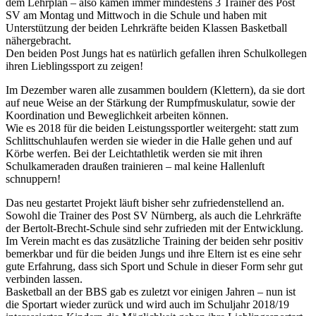
dem Lehrplan – also kamen immer mindestens 3 Trainer des Post
SV am Montag und Mittwoch in die Schule und haben mit
Unterstützung der beiden Lehrkräfte beiden Klassen Basketball
nähergebracht.
Den beiden Post Jungs hat es natürlich gefallen ihren Schulkollegen
ihren Lieblingssport zu zeigen!
Im Dezember waren alle zusammen bouldern (Klettern), da sie dort
auf neue Weise an der Stärkung der Rumpfmuskulatur, sowie der
Koordination und Beweglichkeit arbeiten können.
Wie es 2018 für die beiden Leistungssportler weitergeht: statt zum
Schlittschuhlaufen werden sie wieder in die Halle gehen und auf
Körbe werfen. Bei der Leichtathletik werden sie mit ihren
Schulkameraden draußen trainieren – mal keine Hallenluft
schnuppern!
Das neu gestartet Projekt läuft bisher sehr zufriedenstellend an.
Sowohl die Trainer des Post SV Nürnberg, als auch die Lehrkräfte
der Bertolt-Brecht-Schule sind sehr zufrieden mit der Entwicklung.
Im Verein macht es das zusätzliche Training der beiden sehr positiv
bemerkbar und für die beiden Jungs und ihre Eltern ist es eine sehr
gute Erfahrung, dass sich Sport und Schule in dieser Form sehr gut
verbinden lassen.
Basketball an der BBS gab es zuletzt vor einigen Jahren – nun ist
die Sportart wieder zurück und wird auch im Schuljahr 2018/19