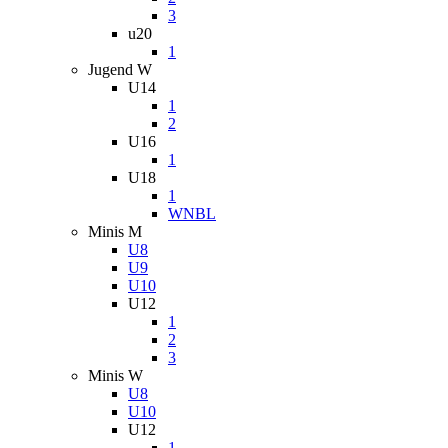
3
u20
1
Jugend W
U14
1
2
U16
1
U18
1
WNBL
Minis M
U8
U9
U10
U12
1
2
3
Minis W
U8
U10
U12
1