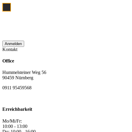
Ich bin damit einverstanden, dass meine
E‑Mail Adresse zum Zwecke der
monatlichen Newsletterzustellung
verwendet wird.
Kontakt
Office
Hummelsteiner Weg 56
90459 Nürnberg
0911 95459568
Erreichbarkeit
Mo/Mi/Fr:
10:00 - 13:00
Do: 10:00 - 16:00