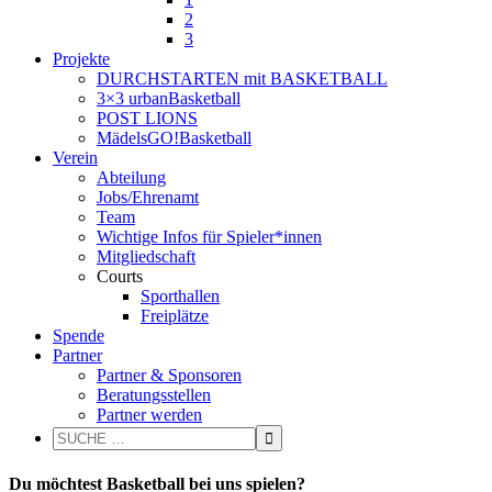
2
3
Projekte
DURCHSTARTEN mit BASKETBALL
3×3 urbanBasketball
POST LIONS
MädelsGO!Basketball
Verein
Abteilung
Jobs/Ehrenamt
Team
Wichtige Infos für Spieler*innen
Mitgliedschaft
Courts
Sporthallen
Freiplätze
Spende
Partner
Partner & Sponsoren
Beratungsstellen
Partner werden
Du möchtest Basketball bei uns spielen?