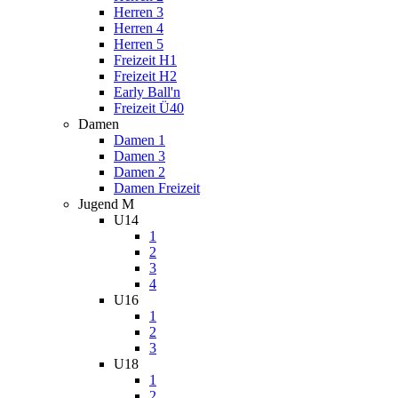
Herren 3
Herren 4
Herren 5
Freizeit H1
Freizeit H2
Early Ball'n
Freizeit Ü40
Damen
Damen 1
Damen 3
Damen 2
Damen Freizeit
Jugend M
U14
1
2
3
4
U16
1
2
3
U18
1
2