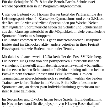
Für das Schuljahr 2017/18 hat die Bertolt-Brecht-Schule zwei
weitere Sportklassen in ihr Programm aufgenommen.
Unter der Leitung von Thomas Burger bietet die Partnerschule des
Leistungssports einer 5. Klasse des Gymnasiums und einer 5.Klasse
der Realschule vier zusätzliche Sportstunden pro Woche. Neben
dem regulären Sportunterricht haben die Schüler und Schülerinnen
aus dem Ganztagsunterricht so die Möglichkeit in viele verschiedene
Sportarten hinein zu schnuppern.
Die Kinder kommen dabei aus ganz unterschiedlichen Disziplinen.
Einige sind im Eishockey aktiv, andere betreiben in ihrer Freizeit
Einzelsportarten wie Bodenturnern oder Tennis.
Mit dabei sind auch zwei u12-Basketballer des Post SV Nürnberg.
Die beiden Jungs sind von den polysportiven Unterrichtsstunden
weitgehend freigestellt und haben stattdessen zweimal wöchentlich
in den ersten beiden Schulstunden Individualtraining mit den beiden
Post-Trainern Stefanie Friesen und Felix Hofmann. Um den
Trainingsalltag abwechslungsreich zu gestalten, wählen die beiden
Trainer sowie ihre Trainerin im Verein, Erika Kliem, bestimmte
Sportarten aus, an denen (statt Individualtraining) gemeinsam mit
ihrer Klasse trainieren.
Im September und Oktober hatten beide Spieler Individualtraining.
Im November stand für die polysportiven Klassen Basketball auf