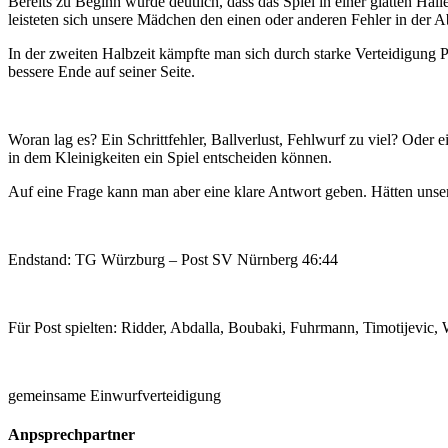
Bereits zu Beginn wurde deutlich, dass das Spiel in einer glatten Ha
leisteten sich unsere Mädchen den einen oder anderen Fehler in der 
In der zweiten Halbzeit kämpfte man sich durch starke Verteidigung
bessere Ende auf seiner Seite.
Woran lag es? Ein Schrittfehler, Ballverlust, Fehlwurf zu viel? Oder
in dem Kleinigkeiten ein Spiel entscheiden können.
Auf eine Frage kann man aber eine klare Antwort geben. Hätten unse
Endstand: TG Würzburg – Post SV Nürnberg 46:44
Für Post spielten: Ridder, Abdalla, Boubaki, Fuhrmann, Timotijevic,
gemeinsame Einwurfverteidigung
Anpsprechpartner