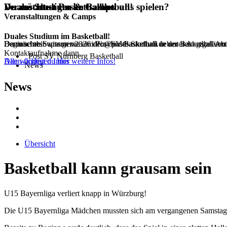
Du möchtest Basketball bei uns spielen?
Veranstaltungen & Camps
Duales Studium im Basketball!
Veranstaltungen & Camps
Duales Studium im Basketball!
Dann schreib uns gerne an info@postbasketball.de unter Angabe von
Du möchtest wissen was im Post SV Basketball neben dem regulären 
Beginne ab Septemer 2026 dein duales Studium in der Basketball Ab
Kontaktaufnahme dann.
Post SV Nürnberg Basketball
Dann findest du hier weitere Infos!
Alle wichtigen Infos
News
News
Übersicht
Basketball kann grausam sein
U15 Bayernliga verliert knapp in Würzburg!
Die U15 Bayernliga Mädchen mussten sich am vergangenen Samstag b