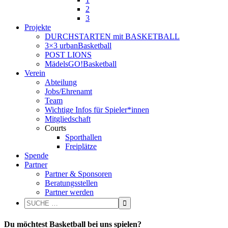
2
3
Projekte
DURCHSTARTEN mit BASKETBALL
3×3 urbanBasketball
POST LIONS
MädelsGO!Basketball
Verein
Abteilung
Jobs/Ehrenamt
Team
Wichtige Infos für Spieler*innen
Mitgliedschaft
Courts
Sporthallen
Freiplätze
Spende
Partner
Partner & Sponsoren
Beratungsstellen
Partner werden
Du möchtest Basketball bei uns spielen?