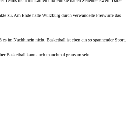
der Teams nicht ins Laufen und Punkte hatten Seltenheitswert. Dabei
Punkte zu. Am Ende hatte Würzburg durch verwandelte Freiwürfe das
 es im Nachhinein nicht. Basketball ist eben ein so spannender Sport,
. Aber Basketball kann auch manchmal grausam sein…