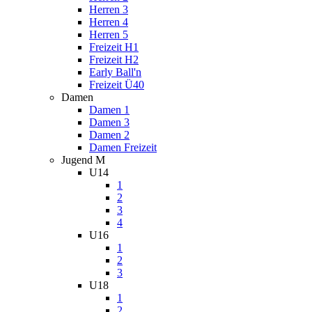
Herren 3
Herren 4
Herren 5
Freizeit H1
Freizeit H2
Early Ball'n
Freizeit Ü40
Damen
Damen 1
Damen 3
Damen 2
Damen Freizeit
Jugend M
U14
1
2
3
4
U16
1
2
3
U18
1
2