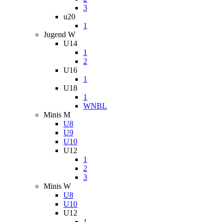
3
u20
1
Jugend W
U14
1
2
U16
1
U18
1
WNBL
Minis M
U8
U9
U10
U12
1
2
3
Minis W
U8
U10
U12
1