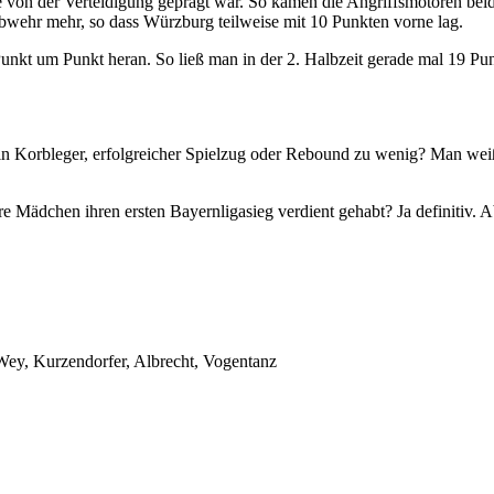
lle von der Verteidigung geprägt war. So kamen die Angriffsmotoren bei
Abwehr mehr, so dass Würzburg teilweise mit 10 Punkten vorne lag.
 Punkt um Punkt heran. So ließ man in der 2. Halbzeit gerade mal 19 
 ein Korbleger, erfolgreicher Spielzug oder Rebound zu wenig? Man weiß
re Mädchen ihren ersten Bayernligasieg verdient gehabt? Ja definitiv
 Wey, Kurzendorfer, Albrecht, Vogentanz