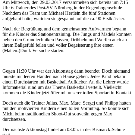
Am Mittwoch, den 29.03.2017 versammelten sich bereits um 7:15
Uhr 6 Trainer des Post-SV Nürnberg in der Regenbogenschule.
Nachdem das Team um Michael Hertlein die fünf Stationen
aufgebaut hatte, warteten sie gespannt auf die ca. 90 Erstklässler.
Nach der Begrüßung und dem gemeinsamen Aufwärmen begann
für die Kinder das Stationentraining. Die Jungs und Mädels konnten
neben den Grundtechniken Passen, Dribbeln und Werfen auch an
ihrem Ballgefühl feilen und voller Begeisterung ihre ersten
(Matten-)Dunk Versuche starten.
Gegen 11:30 Uhr war der Aktionstag dann beendet. Doch niemand
musste mit leeren Händen nach Hause gehen. Jedes Kind bekam
einen Durchstarten mit Basketball Aufkleber. An die Lehrer wurde
Infomatierial rund um das Thema Basketball verteilt. Vielleicht
kommen die Kinder jetzt öfter mit unserer tollen Sportart in Kontakt.
Doch auch die Trainer Julius, Max, Marc, Sergej und Philipp hatten
mit den motivierten Kindern einen tollen Vormittag. So konnte sich
Michi beim traditionellen Shoot-Out souverän gegen Max
durchsetzen.
Der nächste Aktionstag findet am 03.05. in der Bismarck-Schule
statt.