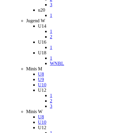
3
u20
1
Jugend W
U14
1
2
U16
1
U18
1
WNBL
Minis M
U8
U9
U10
U12
1
2
3
Minis W
U8
U10
U12
1