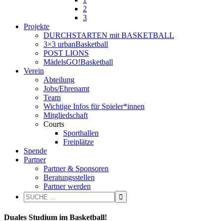
2
3
Projekte
DURCHSTARTEN mit BASKETBALL
3×3 urbanBasketball
POST LIONS
MädelsGO!Basketball
Verein
Abteilung
Jobs/Ehrenamt
Team
Wichtige Infos für Spieler*innen
Mitgliedschaft
Courts
Sporthallen
Freiplätze
Spende
Partner
Partner & Sponsoren
Beratungsstellen
Partner werden
Duales Studium im Basketball!