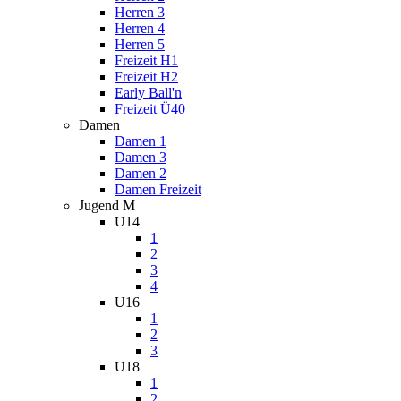
Herren 3
Herren 4
Herren 5
Freizeit H1
Freizeit H2
Early Ball'n
Freizeit Ü40
Damen
Damen 1
Damen 3
Damen 2
Damen Freizeit
Jugend M
U14
1
2
3
4
U16
1
2
3
U18
1
2