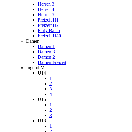
Herren 3
Herren 4
Herren 5
Freizeit H1
Freizeit H2
Early Ball'n
Freizeit Ü40
Damen
Damen 1
Damen 3
Damen 2
Damen Freizeit
Jugend M
U14
1
2
3
4
U16
1
2
3
U18
1
2