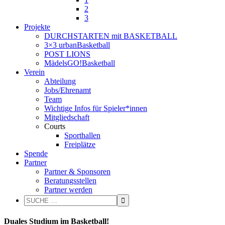
2
3
Projekte
DURCHSTARTEN mit BASKETBALL
3×3 urbanBasketball
POST LIONS
MädelsGO!Basketball
Verein
Abteilung
Jobs/Ehrenamt
Team
Wichtige Infos für Spieler*innen
Mitgliedschaft
Courts
Sporthallen
Freiplätze
Spende
Partner
Partner & Sponsoren
Beratungsstellen
Partner werden
Duales Studium im Basketball!