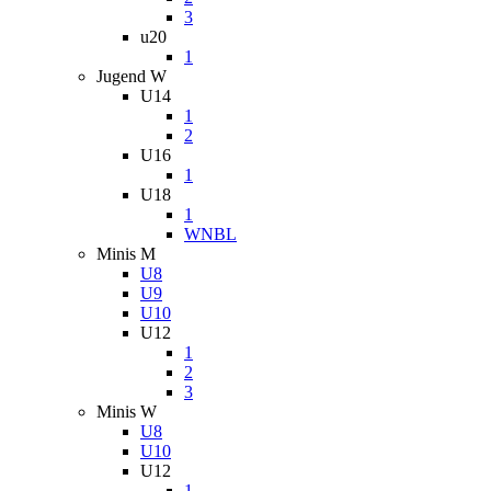
3
u20
1
Jugend W
U14
1
2
U16
1
U18
1
WNBL
Minis M
U8
U9
U10
U12
1
2
3
Minis W
U8
U10
U12
1