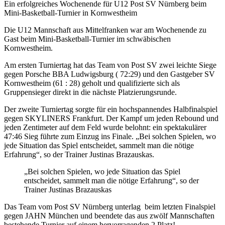
Ein erfolgreiches Wochenende für U12 Post SV Nürnberg beim
Mini-Basketball-Turnier in Kornwestheim
Die U12 Mannschaft aus Mittelfranken war am Wochenende zu
Gast beim Mini-Basketball-Turnier im schwäbischen
Kornwestheim.
Am ersten Turniertag hat das Team von Post SV zwei leichte Siege
gegen Porsche BBA Ludwigsburg ( 72:29) und den Gastgeber SV
Kornwestheim (61 : 28) geholt und qualifizierte sich als
Gruppensieger direkt in die nächste Platzierungsrunde.
Der zweite Turniertag sorgte für ein hochspannendes Halbfinalspiel
gegen SKYLINERS Frankfurt. Der Kampf um jeden Rebound und
jeden Zentimeter auf dem Feld wurde belohnt: ein spektakulärer
47:46 Sieg führte zum Einzug ins Finale. „Bei solchen Spielen, wo
jede Situation das Spiel entscheidet, sammelt man die nötige
Erfahrung“, so der Trainer Justinas Brazauskas.
„Bei solchen Spielen, wo jede Situation das Spiel
entscheidet, sammelt man die nötige Erfahrung“, so der
Trainer Justinas Brazauskas
Das Team vom Post SV Nürnberg unterlag beim letzten Finalspiel
gegen JAHN München und beendete das aus zwölf Mannschaften
bestehende Turnier auf einem hervorragenden 2.Platz!