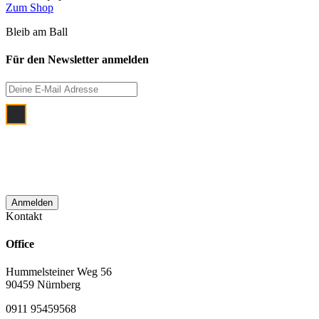
Zum Shop
Bleib am Ball
Für den Newsletter anmelden
Ich bin damit einverstanden, dass meine
E‑Mail Adresse zum Zwecke der
monatlichen Newsletterzustellung
verwendet wird.
Kontakt
Office
Hummelsteiner Weg 56
90459 Nürnberg
0911 95459568