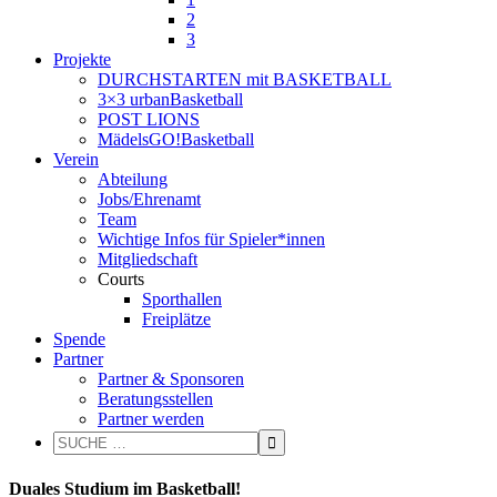
2
3
Projekte
DURCHSTARTEN mit BASKETBALL
3×3 urbanBasketball
POST LIONS
MädelsGO!Basketball
Verein
Abteilung
Jobs/Ehrenamt
Team
Wichtige Infos für Spieler*innen
Mitgliedschaft
Courts
Sporthallen
Freiplätze
Spende
Partner
Partner & Sponsoren
Beratungsstellen
Partner werden
Duales Studium im Basketball!