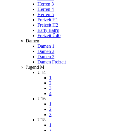
Herren 3
Herren 4
Herren 5
Freizeit H1
Freizeit H2
Early Ball'n
Freizeit Ü40
Damen
Damen 1
Damen 3
Damen 2
Damen Freizeit
Jugend M
U14
1
2
3
4
U16
1
2
3
U18
1
2