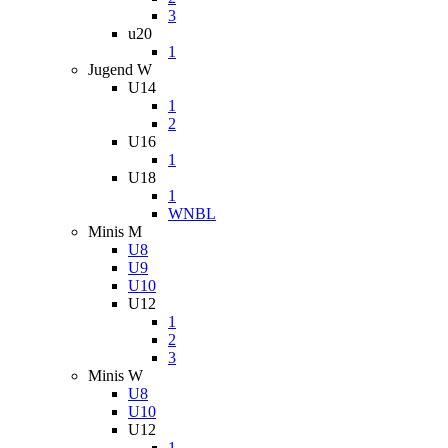
3
u20
1
Jugend W
U14
1
2
U16
1
U18
1
WNBL
Minis M
U8
U9
U10
U12
1
2
3
Minis W
U8
U10
U12
1