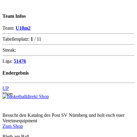
Team Infos
Team:
U18m2
Tabellenplatz:
1
/ 11
Streak:
Liga:
51476
Endergebnis
UP
Shop
Besucht den Katalog des Post SV Nürnberg und holt euch euer
Vereinsequipment
Zum Shop
Bleib am Ball