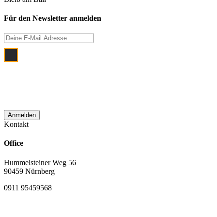
Für den Newsletter anmelden
Ich bin damit einverstanden, dass meine
E‑Mail Adresse zum Zwecke der
monatlichen Newsletterzustellung
verwendet wird.
Kontakt
Office
Hummelsteiner Weg 56
90459 Nürnberg
0911 95459568