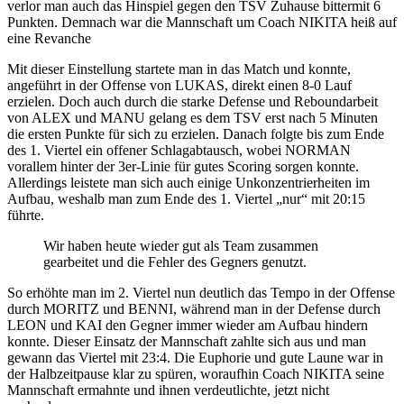
verlor man auch das Hinspiel gegen den TSV Zuhause bittermit 6
Punkten. Demnach war die Mannschaft um Coach NIKITA heiß auf
eine Revanche
Mit dieser Einstellung startete man in das Match und konnte,
angeführt in der Offense von LUKAS, direkt einen 8-0 Lauf
erzielen. Doch auch durch die starke Defense und Reboundarbeit
von ALEX und MANU gelang es dem TSV erst nach 5 Minuten
die ersten Punkte für sich zu erzielen. Danach folgte bis zum Ende
des 1. Viertel ein offener Schlagabtausch, wobei NORMAN
vorallem hinter der 3er-Linie für gutes Scoring sorgen konnte.
Allerdings leistete man sich auch einige Unkonzentrierheiten im
Aufbau, weshalb man zum Ende des 1. Viertel „nur“ mit 20:15
führte.
Wir haben heute wieder gut als Team zusammen
gearbeitet und die Fehler des Gegners genutzt.
So erhöhte man im 2. Viertel nun deutlich das Tempo in der Offense
durch MORITZ und BENNI, während man in der Defense durch
LEON und KAI den Gegner immer wieder am Aufbau hindern
konnte. Dieser Einsatz der Mannschaft zahlte sich aus und man
gewann das Viertel mit 23:4. Die Euphorie und gute Laune war in
der Halbzeitpause klar zu spüren, woraufhin Coach NIKITA seine
Mannschaft ermahnte und ihnen verdeutlichte, jetzt nicht