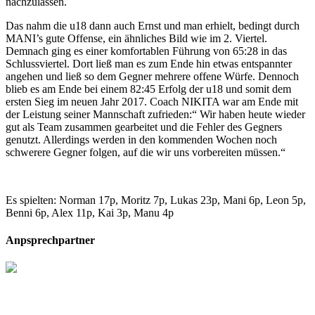
nachzulassen.
Das nahm die u18 dann auch Ernst und man erhielt, bedingt durch
MANI’s gute Offense, ein ähnliches Bild wie im 2. Viertel.
Demnach ging es einer komfortablen Führung von 65:28 in das
Schlussviertel. Dort ließ man es zum Ende hin etwas entspannter
angehen und ließ so dem Gegner mehrere offene Würfe. Dennoch
blieb es am Ende bei einem 82:45 Erfolg der u18 und somit dem
ersten Sieg im neuen Jahr 2017. Coach NIKITA war am Ende mit
der Leistung seiner Mannschaft zufrieden:“ Wir haben heute wieder
gut als Team zusammen gearbeitet und die Fehler des Gegners
genutzt. Allerdings werden in den kommenden Wochen noch
schwerere Gegner folgen, auf die wir uns vorbereiten müssen.“
Es spielten: Norman 17p, Moritz 7p, Lukas 23p, Mani 6p, Leon 5p,
Benni 6p, Alex 11p, Kai 3p, Manu 4p
Anpsprechpartner