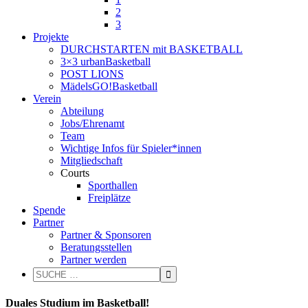
2
3
Projekte
DURCHSTARTEN mit BASKETBALL
3×3 urbanBasketball
POST LIONS
MädelsGO!Basketball
Verein
Abteilung
Jobs/Ehrenamt
Team
Wichtige Infos für Spieler*innen
Mitgliedschaft
Courts
Sporthallen
Freiplätze
Spende
Partner
Partner & Sponsoren
Beratungsstellen
Partner werden
Duales Studium im Basketball!