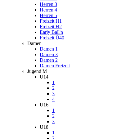
Herren 3
Herren 4
Herren 5
Freizeit H1
Freizeit H2
Early Ball'n
Freizeit Ü40
Damen
Damen 1
Damen 3
Damen 2
Damen Freizeit
Jugend M
U14
1
2
3
4
U16
1
2
3
U18
1
2