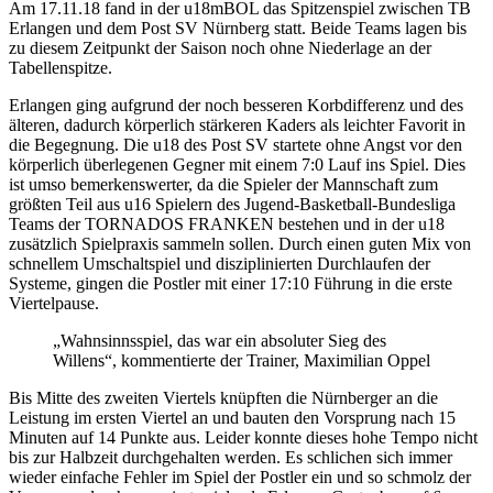
Am 17.11.18 fand in der u18mBOL das Spitzenspiel zwischen TB
Erlangen und dem Post SV Nürnberg statt. Beide Teams lagen bis
zu diesem Zeitpunkt der Saison noch ohne Niederlage an der
Tabellenspitze.
Erlangen ging aufgrund der noch besseren Korbdifferenz und des
älteren, dadurch körperlich stärkeren Kaders als leichter Favorit in
die Begegnung. Die u18 des Post SV startete ohne Angst vor den
körperlich überlegenen Gegner mit einem 7:0 Lauf ins Spiel. Dies
ist umso bemerkenswerter, da die Spieler der Mannschaft zum
größten Teil aus u16 Spielern des Jugend-Basketball-Bundesliga
Teams der TORNADOS FRANKEN bestehen und in der u18
zusätzlich Spielpraxis sammeln sollen. Durch einen guten Mix von
schnellem Umschaltspiel und disziplinierten Durchlaufen der
Systeme, gingen die Postler mit einer 17:10 Führung in die erste
Viertelpause.
„Wahnsinnsspiel, das war ein absoluter Sieg des
Willens“, kommentierte der Trainer, Maximilian Oppel
Bis Mitte des zweiten Viertels knüpften die Nürnberger an die
Leistung im ersten Viertel an und bauten den Vorsprung nach 15
Minuten auf 14 Punkte aus. Leider konnte dieses hohe Tempo nicht
bis zur Halbzeit durchgehalten werden. Es schlichen sich immer
wieder einfache Fehler im Spiel der Postler ein und so schmolz der