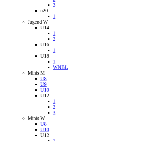
3
u20
1
Jugend W
U14
1
2
U16
1
U18
1
WNBL
Minis M
U8
U9
U10
U12
1
2
3
Minis W
U8
U10
U12
1