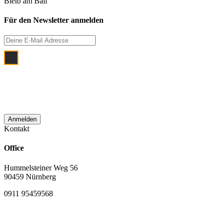
Bleib am Ball
Für den Newsletter anmelden
Ich bin damit einverstanden, dass meine
E‑Mail Adresse zum Zwecke der
monatlichen Newsletterzustellung
verwendet wird.
Kontakt
Office
Hummelsteiner Weg 56
90459 Nürnberg
0911 95459568