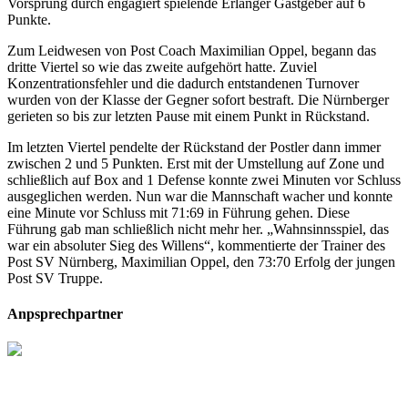
Vorsprung durch engagiert spielende Erlanger Gastgeber auf 6
Punkte.
Zum Leidwesen von Post Coach Maximilian Oppel, begann das
dritte Viertel so wie das zweite aufgehört hatte. Zuviel
Konzentrationsfehler und die dadurch entstandenen Turnover
wurden von der Klasse der Gegner sofort bestraft. Die Nürnberger
gerieten so bis zur letzten Pause mit einem Punkt in Rückstand.
Im letzten Viertel pendelte der Rückstand der Postler dann immer
zwischen 2 und 5 Punkten. Erst mit der Umstellung auf Zone und
schließlich auf Box and 1 Defense konnte zwei Minuten vor Schluss
ausgeglichen werden. Nun war die Mannschaft wacher und konnte
eine Minute vor Schluss mit 71:69 in Führung gehen. Diese
Führung gab man schließlich nicht mehr her. „Wahnsinnsspiel, das
war ein absoluter Sieg des Willens“, kommentierte der Trainer des
Post SV Nürnberg, Maximilian Oppel, den 73:70 Erfolg der jungen
Post SV Truppe.
Anpsprechpartner