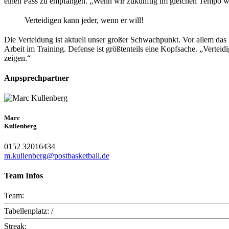
einen Pass zu empfangen. „Wenn wir zukünftig im gleichen Tempo wie
Verteidigen kann jeder, wenn er will!
Die Verteidung ist aktuell unser großer Schwachpunkt. Vor allem da
Arbeit im Training. Defense ist größtenteils eine Kopfsache. „Vertei
zeigen.“
Anpsprechpartner
Marc
Kullenberg
0152 32016434
m.kullenberg@postbasketball.de
Team Infos
Team:
Tabellenplatz:
/
Streak: