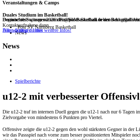
Veranstaltungen & Camps
Duales Studium im Basketball!
Dann schreib uns gerne an info@postbasketball.de unter Angabe von
Du möchtest wissen was im Post SV Basketball neben dem regulären 
Beginne ab Septemer 2026 dein duales Studium in der Basketball Ab
Kontaktaufnahme dann.
Post SV Nürnberg Basketball
Dann findest du hier weitere Infos!
Alle wichtigen Infos
News
News
Spielberichte
u12-2 mit verbesserter Offensiv
Die u12-2 traf im internen Duell gegen die u12-1 nach nur 6 Tagen im
Zielvorgabe von mindestens 6 Punkten pro Viertel.
Offensive zeigte die u12-2 gegen den wohl stärksten Gegner in der Li
wir das Passspiel nach vorne zum besser positionierten Mitspieler noc