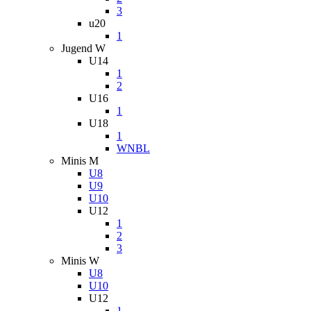
3
u20
1
Jugend W
U14
1
2
U16
1
U18
1
WNBL
Minis M
U8
U9
U10
U12
1
2
3
Minis W
U8
U10
U12
1