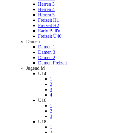
Herren 3
Herren 4
Herren 5
Freizeit H1
Freizeit H2
Early Ball'n
Freizeit Ü40
Damen
Damen 1
Damen 3
Damen 2
Damen Freizeit
Jugend M
U14
1
2
3
4
U16
1
2
3
U18
1
2