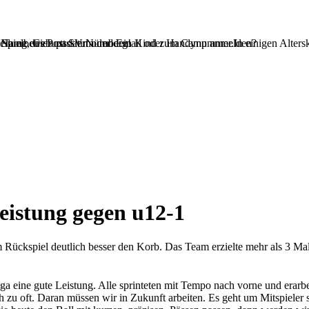
 Name, Geburtsdatum und Email oder Handynummer.In einigen Alterskl
Spielbetrieb passiert oder dein Kind zum Camp anmelden?
teilung des Post SV Nürnberg!
leistung gegen u12-1
 Rückspiel deutlich besser den Korb. Das Team erzielte mehr als 3 Mal
ga eine gute Leistung. Alle sprinteten mit Tempo nach vorne und erarbe
h zu oft. Daran müssen wir in Zukunft arbeiten. Es geht um Mitspieler 