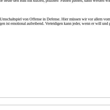
 heute den Ball mit kurzen, präzisen Pässen passen, dann werden wir o
s Umschaltspiel von Offense in Defense. Hier müssen wir vor allem vo
digen ist emotional aufreibend. Verteidigen kann jeder, wenn er will 