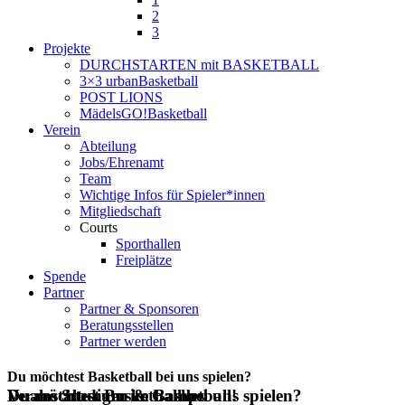
2
3
Projekte
DURCHSTARTEN mit BASKETBALL
3×3 urbanBasketball
POST LIONS
MädelsGO!Basketball
Verein
Abteilung
Jobs/Ehrenamt
Team
Wichtige Infos für Spieler*innen
Mitgliedschaft
Courts
Sporthallen
Freiplätze
Spende
Partner
Partner & Sponsoren
Beratungsstellen
Partner werden
Du möchtest Basketball bei uns spielen?
Du möchtest Basketball bei uns spielen?
Veranstaltungen & Camps
Duales Studium im Basketball!