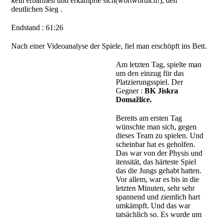
kein erbarmen und erkämpfte sich(wortwörtlich!), den
deutlichen Sieg .
Endstand : 61:26
Nach einer Videoanalyse der Spiele, fiel man erschöpft ins Bett.
Am letzten Tag, spielte man
um den einzug für das
Platzierungsspiel. Der
Gegner :
BK Jiskra
Domažlice.
Bereits am ersten Tag
wünschte man sich, gegen
dieses Team zu spielen. Und
scheinbar hat es geholfen.
Das war von der Physis und
itensität, das härteste Spiel
das die Jungs gehabt hatten.
Vor allem, war es bis in die
letzten Minuten, sehr sehr
spannend und ziemlich hart
umkämpft. Und das war
tatsächlich so. Es wurde um