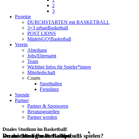
2
3
Projekte
DURCHSTARTEN mit BASKETBALL
3×3 urbanBasketball
POST LIONS
MädelsGO!Basketball
Verein
Abteilung
Jobs/Ehrenamt
Team
Wichtige Infos für Spieler*innen
Mitgliedschaft
Courts
Sporthallen
Freiplätze
Spende
Partner
Partner & Sponsoren
Beratungsstellen
Partner werden
Duales Studium im Basketball!
Duales Studium im Basketball!
Du möchtest Basketball bei uns spielen?
Veranstaltungen & Camps