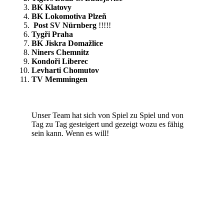
BK Klatovy
BK Lokomotiva Plzeň
Post SV Nürnberg
!!!!!
Tygři Praha
BK Jiskra Domažlice
Niners Chemnitz
Kondoři Liberec
Levharti Chomutov
TV Memmingen
Unser Team hat sich von Spiel zu Spiel und von
Tag zu Tag gesteigert und gezeigt wozu es fähig
sein kann. Wenn es will!