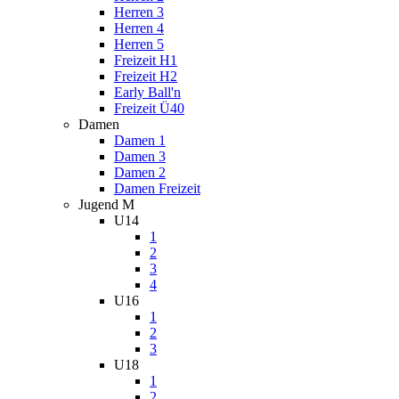
Herren 3
Herren 4
Herren 5
Freizeit H1
Freizeit H2
Early Ball'n
Freizeit Ü40
Damen
Damen 1
Damen 3
Damen 2
Damen Freizeit
Jugend M
U14
1
2
3
4
U16
1
2
3
U18
1
2