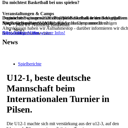
Du möchtest Basketball bei uns spielen?
Veranstaltungen & Camps
Beginne ab Septemer 2026 dein duales Studium in der Basketball
Dann schreib uns gerne an info@postbasketball.de unter Angabe von
Du möchtest wissen was im Post SV Basketball neben dem regulären
Abteilung des Post SV Nürnberg!
Name, Geburtsdatum und Email oder Handynummer.In einigen
Spielbetrieb passiert oder dein Kind zum Camp anmelden?
Post SV Nürnberg Basketball
Altersklassen haben wir Aufnahmestop - darüber informieren wir dic
News
Alle wichtigen Infos
Dann findest du hier weitere Infos!
bei Kontaktaufnahme dann.
News
Spielberichte
U12-1, beste deutsche
Mannschaft beim
Internationalen Turnier in
Pilsen.
Die U12-1 machte sich mit verstärkung aus der u12-3, auf den