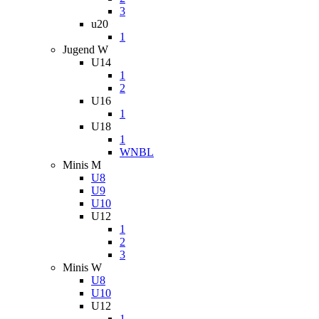
3
u20
1
Jugend W
U14
1
2
U16
1
U18
1
WNBL
Minis M
U8
U9
U10
U12
1
2
3
Minis W
U8
U10
U12
1