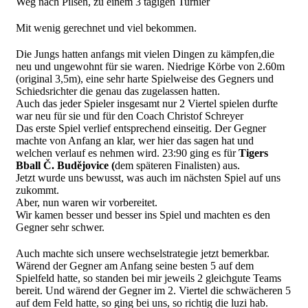
Weg nach Pilsen, zu einem 3 tägigen Turnier
Mit wenig gerechnet und viel bekommen.
Die Jungs hatten anfangs mit vielen Dingen zu kämpfen,die
neu und ungewohnt für sie waren. Niedrige Körbe von 2.60m
(original 3,5m), eine sehr harte Spielweise des Gegners und
Schiedsrichter die genau das zugelassen hatten.
Auch das jeder Spieler insgesamt nur 2 Viertel spielen durfte
war neu für sie und für den Coach Christof Schreyer
Das erste Spiel verlief entsprechend einseitig. Der Gegner
machte von Anfang an klar, wer hier das sagen hat und
welchen verlauf es nehmen wird. 23:90 ging es für
Tigers
Bball Č. Budějovice (
dem späteren Finalisten) aus.
Jetzt wurde uns bewusst, was auch im nächsten Spiel auf uns
zukommt.
Aber, nun waren wir vorbereitet.
Wir kamen besser und besser ins Spiel und machten es den
Gegner sehr schwer.
Auch machte sich unsere wechselstrategie jetzt bemerkbar.
Wärend der Gegner am Anfang seine besten 5 auf dem
Spielfeld hatte, so standen bei mir jeweils 2 gleichgute Teams
bereit. Und wärend der Gegner im 2. Viertel die schwächeren 5
auf dem Feld hatte, so ging bei uns, so richtig die luzi hab.