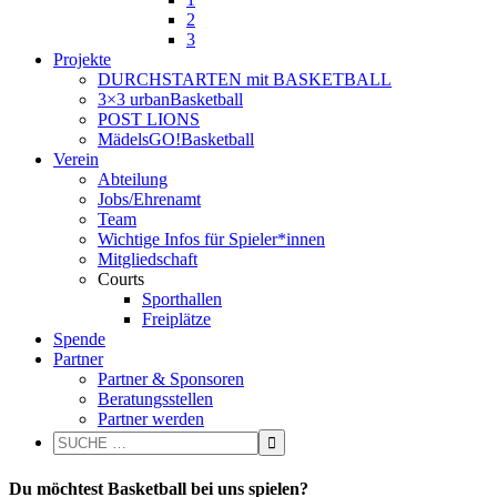
2
3
Projekte
DURCHSTARTEN mit BASKETBALL
3×3 urbanBasketball
POST LIONS
MädelsGO!Basketball
Verein
Abteilung
Jobs/Ehrenamt
Team
Wichtige Infos für Spieler*innen
Mitgliedschaft
Courts
Sporthallen
Freiplätze
Spende
Partner
Partner & Sponsoren
Beratungsstellen
Partner werden
Du möchtest Basketball bei uns spielen?