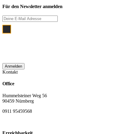
Für den Newsletter anmelden
Ich bin damit einverstanden, dass meine
E‑Mail Adresse zum Zwecke der
monatlichen Newsletterzustellung
verwendet wird.
Kontakt
Office
Hummelsteiner Weg 56
90459 Nürnberg
0911 95459568
Erreichbarkeit