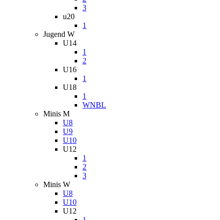
3
u20
1
Jugend W
U14
1
2
U16
1
U18
1
WNBL
Minis M
U8
U9
U10
U12
1
2
3
Minis W
U8
U10
U12
1