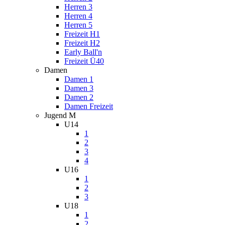
Herren 3
Herren 4
Herren 5
Freizeit H1
Freizeit H2
Early Ball'n
Freizeit Ü40
Damen
Damen 1
Damen 3
Damen 2
Damen Freizeit
Jugend M
U14
1
2
3
4
U16
1
2
3
U18
1
2