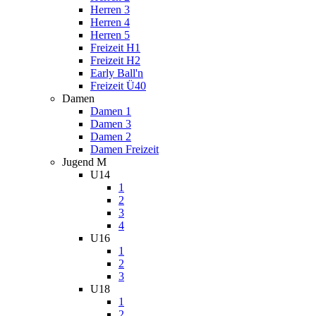
Herren 3
Herren 4
Herren 5
Freizeit H1
Freizeit H2
Early Ball'n
Freizeit Ü40
Damen
Damen 1
Damen 3
Damen 2
Damen Freizeit
Jugend M
U14
1
2
3
4
U16
1
2
3
U18
1
2