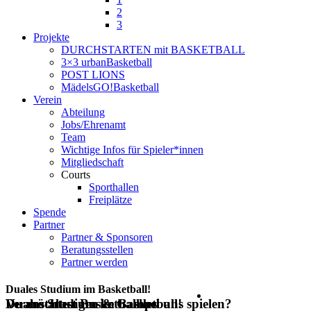
2
3
Projekte
DURCHSTARTEN mit BASKETBALL
3×3 urbanBasketball
POST LIONS
MädelsGO!Basketball
Verein
Abteilung
Jobs/Ehrenamt
Team
Wichtige Infos für Spieler*innen
Mitgliedschaft
Courts
Sporthallen
Freiplätze
Spende
Partner
Partner & Sponsoren
Beratungsstellen
Partner werden
Duales Studium im Basketball!
Duales Studium im Basketball!
Du möchtest Basketball bei uns spielen?
Veranstaltungen & Camps