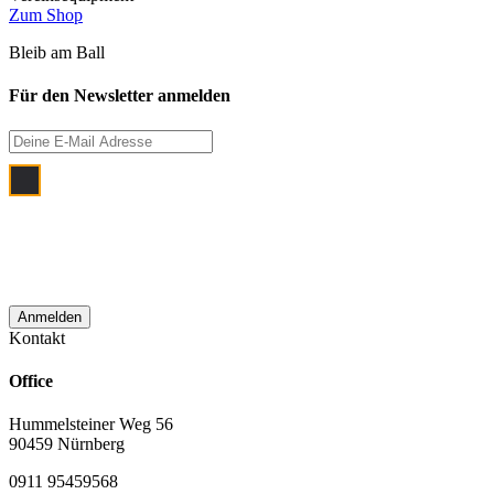
Zum Shop
Bleib am Ball
Für den Newsletter anmelden
Ich bin damit einverstanden, dass meine
E‑Mail Adresse zum Zwecke der
monatlichen Newsletterzustellung
verwendet wird.
Kontakt
Office
Hummelsteiner Weg 56
90459 Nürnberg
0911 95459568