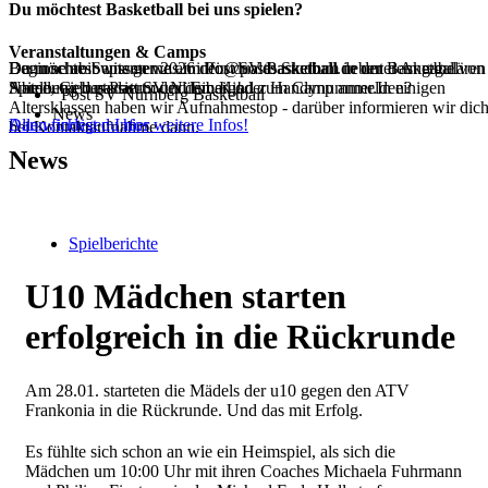
Du möchtest Basketball bei uns spielen?
Veranstaltungen & Camps
Beginne ab Septemer 2026 dein duales Studium in der Basketball
Dann schreib uns gerne an info@postbasketball.de unter Angabe von
Du möchtest wissen was im Post SV Basketball neben dem regulären
Abteilung des Post SV Nürnberg!
Name, Geburtsdatum und Email oder Handynummer.In einigen
Spielbetrieb passiert oder dein Kind zum Camp anmelden?
Post SV Nürnberg Basketball
Altersklassen haben wir Aufnahmestop - darüber informieren wir dic
News
Alle wichtigen Infos
Dann findest du hier weitere Infos!
bei Kontaktaufnahme dann.
News
Spielberichte
U10 Mädchen starten
erfolgreich in die Rückrunde
Am 28.01. starteten die Mädels der u10 gegen den ATV
Frankonia in die Rückrunde. Und das mit Erfolg.
Es fühlte sich schon an wie ein Heimspiel, als sich die
Mädchen um 10:00 Uhr mit ihren Coaches Michaela Fuhrmann