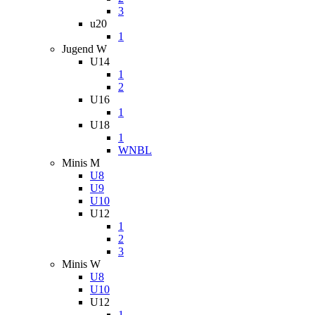
3
u20
1
Jugend W
U14
1
2
U16
1
U18
1
WNBL
Minis M
U8
U9
U10
U12
1
2
3
Minis W
U8
U10
U12
1