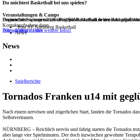
Du möchtest Basketball bei uns spielen?
Veranstaltungen & Camps
Beginne ab Septemer 2026 dein duales Studium in der Basketball Ab
Dann schreib uns gerne an info@postbasketball.de unter Angabe von
Du möchtest wissen was im Post SV Basketball neben dem regulären 
Kontaktaufnahme dann.
Post SV Nürnberg Basketball
Alle wichtigen Infos
Dann findest du hier weitere Infos!
News
News
Spielberichte
Tornados Franken u14 mit gegl
Nach einem nervösen und zögerlichen Start, fanden die Tornados dann
Selbstvertrauen.
NÜRNBERG – Reichlich nervös und fahrig starten die Tornados trotz e
aber lange vier Spielminuten. Der doch inzwischen gewohnte Tempoba