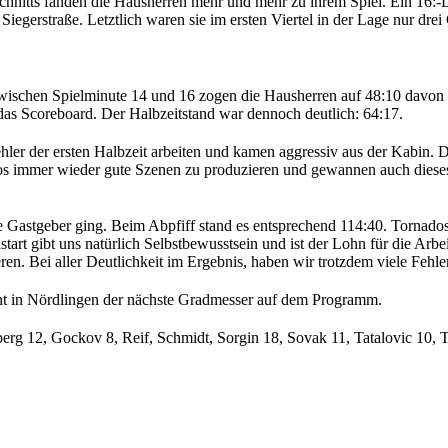
hnitts fanden die Hausherren mehr und mehr zu ihrem Spiel. Ein 16:-La
iegerstraße. Letztlich waren sie im ersten Viertel in der Lage nur dre
 Zwischen Spielminute 14 und 16 zogen die Hausherren auf 48:10 davon
das Scoreboard. Der Halbzeitstand war dennoch deutlich: 64:17.
hler der ersten Halbzeit arbeiten und kamen aggressiv aus der Kabin. Da
os immer wieder gute Szenen zu produzieren und gewannen auch dieses 
e Gastgeber ging. Beim Abpfiff stand es entsprechend 114:40. Tornados
rt gibt uns natürlich Selbstbewusstsein und ist der Lohn für die Arbe
en. Bei aller Deutlichkeit im Ergebnis, haben wir trotzdem viele Fehl
 in Nördlingen der nächste Gradmesser auf dem Programm.
eberg 12, Gockov 8, Reif, Schmidt, Sorgin 18, Sovak 11, Tatalovic 10,