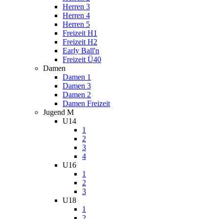
Herren 3
Herren 4
Herren 5
Freizeit H1
Freizeit H2
Early Ball'n
Freizeit Ü40
Damen
Damen 1
Damen 3
Damen 2
Damen Freizeit
Jugend M
U14
1
2
3
4
U16
1
2
3
U18
1
2