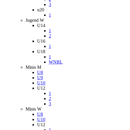
3
u20
1
Jugend W
U14
1
2
U16
1
U18
1
WNBL
Minis M
U8
U9
U10
U12
1
2
3
Minis W
U8
U10
U12
1