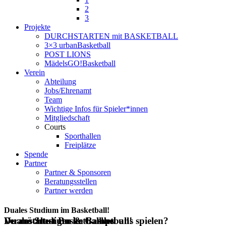
2
3
Projekte
DURCHSTARTEN mit BASKETBALL
3×3 urbanBasketball
POST LIONS
MädelsGO!Basketball
Verein
Abteilung
Jobs/Ehrenamt
Team
Wichtige Infos für Spieler*innen
Mitgliedschaft
Courts
Sporthallen
Freiplätze
Spende
Partner
Partner & Sponsoren
Beratungsstellen
Partner werden
Duales Studium im Basketball!
Duales Studium im Basketball!
Du möchtest Basketball bei uns spielen?
Veranstaltungen & Camps