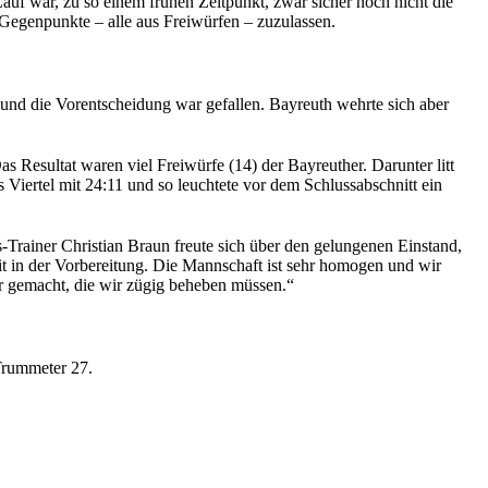
uf war, zu so einem frühen Zeitpunkt, zwar sicher noch nicht die
i Gegenpunkte – alle aus Freiwürfen – zuzulassen.
 und die Vorentscheidung war gefallen. Bayreuth wehrte sich aber
s Resultat waren viel Freiwürfe (14) der Bayreuther. Darunter litt
Viertel mit 24:11 und so leuchtete vor dem Schlussabschnitt ein
-Trainer Christian Braun freute sich über den gelungenen Einstand,
it in der Vorbereitung. Die Mannschaft ist sehr homogen und wir
er gemacht, die wir zügig beheben müssen.“
 Trummeter 27.