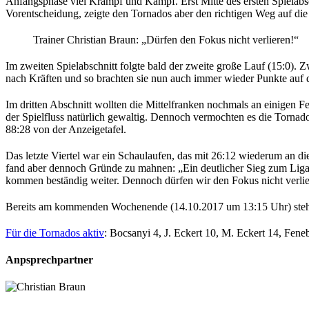
Anfangsphase viel Krampf und Kampf. Erst Mitte des ersten Spielabsc
Vorentscheidung, zeigte den Tornados aber den richtigen Weg auf die S
Trainer Christian Braun: „Dürfen den Fokus nicht verlieren!“
Im zweiten Spielabschnitt folgte bald der zweite große Lauf (15:0).
nach Kräften und so brachten sie nun auch immer wieder Punkte auf 
Im dritten Abschnitt wollten die Mittelfranken nochmals an einigen Fe
der Spielfluss natürlich gewaltig. Dennoch vermochten es die Tornad
88:28 von der Anzeigetafel.
Das letzte Viertel war ein Schaulaufen, das mit 26:12 wiederum an di
fand aber dennoch Gründe zu mahnen: „Ein deutlicher Sieg zum Ligasta
kommen beständig weiter. Dennoch dürfen wir den Fokus nicht verlier
Bereits am kommenden Wochenende (14.10.2017 um 13:15 Uhr) steht
Für die Tornados aktiv
: Bocsanyi 4, J. Eckert 10, M. Eckert 14, Fen
Anpsprechpartner