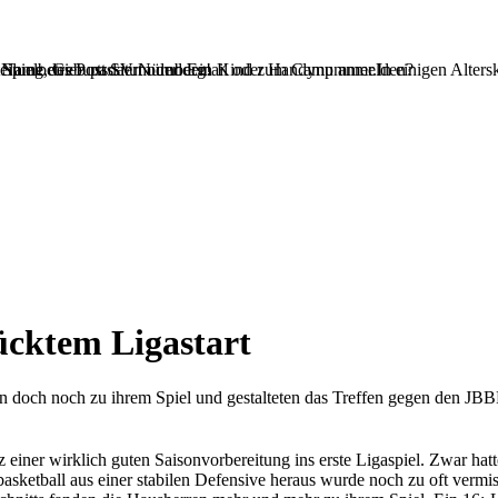
teilung des Post SV Nürnberg!
 Name, Geburtsdatum und Email oder Handynummer.In einigen Alterskl
Spielbetrieb passiert oder dein Kind zum Camp anmelden?
ücktem Ligastart
 doch noch zu ihrem Spiel und gestalteten das Treffen gegen den JBBL
iner wirklich guten Saisonvorbereitung ins erste Ligaspiel. Zwar hatte
sketball aus einer stabilen Defensive heraus wurde noch zu oft vermi