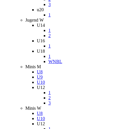
3
u20
1
Jugend W
U14
1
2
U16
1
U18
1
WNBL
Minis M
U8
U9
U10
U12
1
2
3
Minis W
U8
U10
U12
1