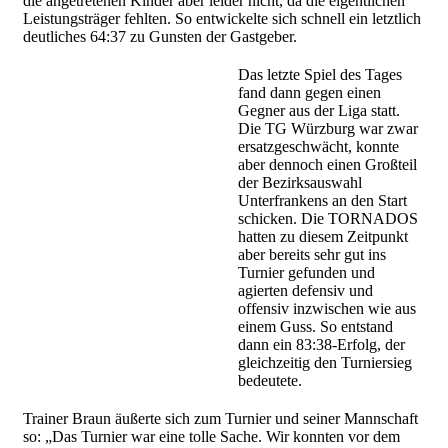
die angetretenen Kinder aber leider nicht, da die eigentlichen
Leistungsträger fehlten. So entwickelte sich schnell ein letztlich
deutliches 64:37 zu Gunsten der Gastgeber.
Das letzte Spiel des Tages
fand dann gegen einen
Gegner aus der Liga statt.
Die TG Würzburg war zwar
ersatzgeschwächt, konnte
aber dennoch einen Großteil
der Bezirksauswahl
Unterfrankens an den Start
schicken. Die TORNADOS
hatten zu diesem Zeitpunkt
aber bereits sehr gut ins
Turnier gefunden und
agierten defensiv und
offensiv inzwischen wie aus
einem Guss. So entstand
dann ein 83:38-Erfolg, der
gleichzeitig den Turniersieg
bedeutete.
Trainer Braun äußerte sich zum Turnier und seiner Mannschaft
so: „Das Turnier war eine tolle Sache. Wir konnten vor dem