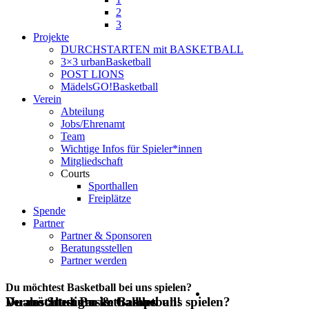
2
3
Projekte
DURCHSTARTEN mit BASKETBALL
3×3 urbanBasketball
POST LIONS
MädelsGO!Basketball
Verein
Abteilung
Jobs/Ehrenamt
Team
Wichtige Infos für Spieler*innen
Mitgliedschaft
Courts
Sporthallen
Freiplätze
Spende
Partner
Partner & Sponsoren
Beratungsstellen
Partner werden
Du möchtest Basketball bei uns spielen?
Du möchtest Basketball bei uns spielen?
Veranstaltungen & Camps
Duales Studium im Basketball!