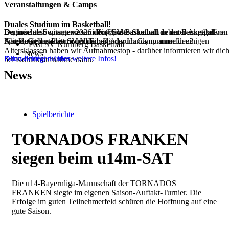
Veranstaltungen & Camps
Duales Studium im Basketball!
Dann schreib uns gerne an info@postbasketball.de unter Angabe von
Du möchtest wissen was im Post SV Basketball neben dem regulären
Beginne ab Septemer 2026 dein duales Studium in der Basketball
Name, Geburtsdatum und Email oder Handynummer.In einigen
Spielbetrieb passiert oder dein Kind zum Camp anmelden?
Abteilung des Post SV Nürnberg!
Post SV Nürnberg Basketball
Altersklassen haben wir Aufnahmestop - darüber informieren wir dic
News
Dann findest du hier weitere Infos!
Alle wichtigen Infos
bei Kontaktaufnahme dann.
News
Spielberichte
TORNADOS FRANKEN
siegen beim u14m-SAT
Die u14-Bayernliga-Mannschaft der TORNADOS
FRANKEN siegte im eigenen Saison-Auftakt-Turnier. Die
Erfolge im guten Teilnehmerfeld schüren die Hoffnung auf eine
gute Saison.