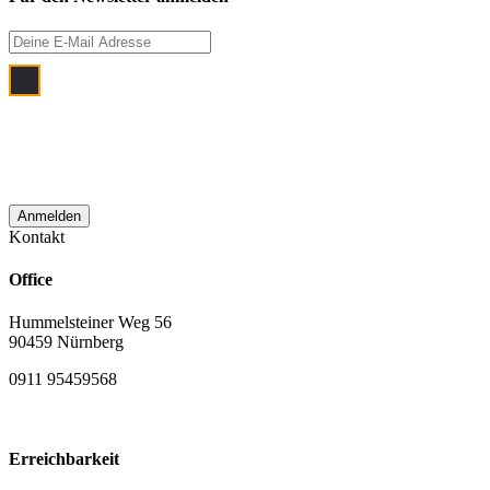
Ich bin damit einverstanden, dass meine
E‑Mail Adresse zum Zwecke der
monatlichen Newsletterzustellung
verwendet wird.
Kontakt
Office
Hummelsteiner Weg 56
90459 Nürnberg
0911 95459568
Erreichbarkeit