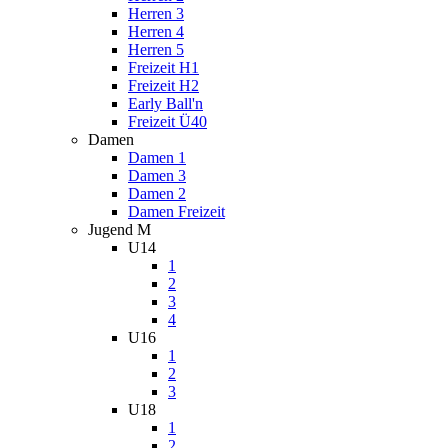
Herren 3
Herren 4
Herren 5
Freizeit H1
Freizeit H2
Early Ball'n
Freizeit Ü40
Damen
Damen 1
Damen 3
Damen 2
Damen Freizeit
Jugend M
U14
1
2
3
4
U16
1
2
3
U18
1
2