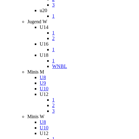
3
u20
1
Jugend W
U14
1
2
U16
1
U18
1
WNBL
Minis M
U8
U9
U10
U12
1
2
3
Minis W
U8
U10
U12
1