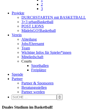
2
3
Projekte
DURCHSTARTEN mit BASKETBALL
3×3 urbanBasketball
POST LIONS
MädelsGO!Basketball
Verein
Abteilung
Jobs/Ehrenamt
Team
Wichtige Infos für Spieler*innen
Mitgliedschaft
Courts
Sporthallen
Freiplätze
Spende
Partner
Partner & Sponsoren
Beratungsstellen
Partner werden
Duales Studium im Basketball!