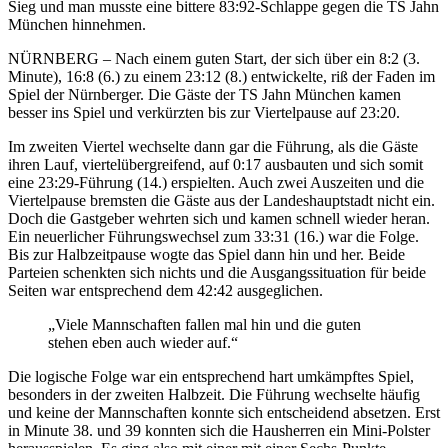
Sieg und man musste eine bittere 83:92-Schlappe gegen die TS Jahn
München hinnehmen.
NÜRNBERG – Nach einem guten Start, der sich über ein 8:2 (3.
Minute), 16:8 (6.) zu einem 23:12 (8.) entwickelte, riß der Faden im
Spiel der Nürnberger. Die Gäste der TS Jahn München kamen
besser ins Spiel und verkürzten bis zur Viertelpause auf 23:20.
Im zweiten Viertel wechselte dann gar die Führung, als die Gäste
ihren Lauf, viertelübergreifend, auf 0:17 ausbauten und sich somit
eine 23:29-Führung (14.) erspielten. Auch zwei Auszeiten und die
Viertelpause bremsten die Gäste aus der Landeshauptstadt nicht ein.
Doch die Gastgeber wehrten sich und kamen schnell wieder heran.
Ein neuerlicher Führungswechsel zum 33:31 (16.) war die Folge.
Bis zur Halbzeitpause wogte das Spiel dann hin und her. Beide
Parteien schenkten sich nichts und die Ausgangssituation für beide
Seiten war entsprechend dem 42:42 ausgeglichen.
„Viele Mannschaften fallen mal hin und die guten
stehen eben auch wieder auf.“
Die logische Folge war ein entsprechend hart umkämpftes Spiel,
besonders in der zweiten Halbzeit. Die Führung wechselte häufig
und keine der Mannschaften konnte sich entscheidend absetzen. Erst
in Minute 38. und 39 konnten sich die Hausherren ein Mini-Polster