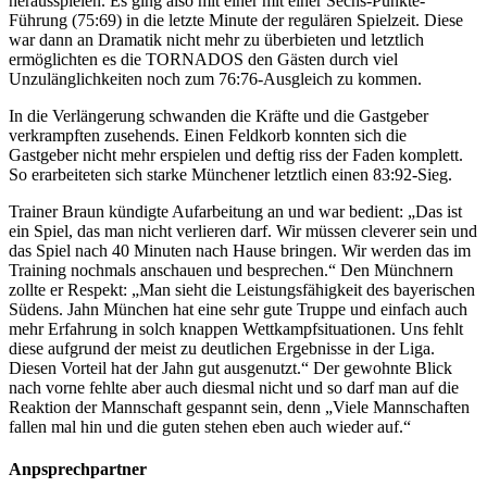
herausspielen. Es ging also mit einer mit einer Sechs-Punkte-
Führung (75:69) in die letzte Minute der regulären Spielzeit. Diese
war dann an Dramatik nicht mehr zu überbieten und letztlich
ermöglichten es die TORNADOS den Gästen durch viel
Unzulänglichkeiten noch zum 76:76-Ausgleich zu kommen.
In die Verlängerung schwanden die Kräfte und die Gastgeber
verkrampften zusehends. Einen Feldkorb konnten sich die
Gastgeber nicht mehr erspielen und deftig riss der Faden komplett.
So erarbeiteten sich starke Münchener letztlich einen 83:92-Sieg.
Trainer Braun kündigte Aufarbeitung an und war bedient: „Das ist
ein Spiel, das man nicht verlieren darf. Wir müssen cleverer sein und
das Spiel nach 40 Minuten nach Hause bringen. Wir werden das im
Training nochmals anschauen und besprechen.“ Den Münchnern
zollte er Respekt: „Man sieht die Leistungsfähigkeit des bayerischen
Südens. Jahn München hat eine sehr gute Truppe und einfach auch
mehr Erfahrung in solch knappen Wettkampfsituationen. Uns fehlt
diese aufgrund der meist zu deutlichen Ergebnisse in der Liga.
Diesen Vorteil hat der Jahn gut ausgenutzt.“ Der gewohnte Blick
nach vorne fehlte aber auch diesmal nicht und so darf man auf die
Reaktion der Mannschaft gespannt sein, denn „Viele Mannschaften
fallen mal hin und die guten stehen eben auch wieder auf.“
Anpsprechpartner