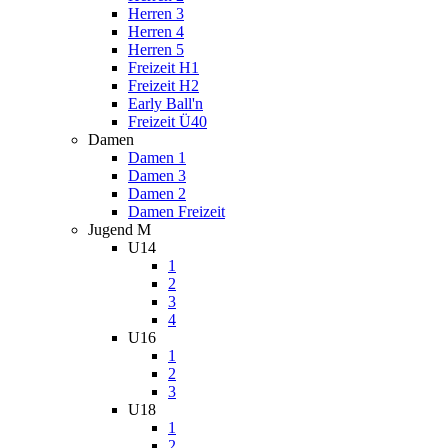
Herren 3
Herren 4
Herren 5
Freizeit H1
Freizeit H2
Early Ball'n
Freizeit Ü40
Damen
Damen 1
Damen 3
Damen 2
Damen Freizeit
Jugend M
U14
1
2
3
4
U16
1
2
3
U18
1
2