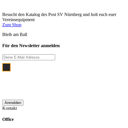
Besucht den Katalog des Post SV Nürnberg und holt euch euer
Vereinsequipment
Zum Shop
Bleib am Ball
Für den Newsletter anmelden
Ich bin damit einverstanden, dass meine
E‑Mail Adresse zum Zwecke der
monatlichen Newsletterzustellung
verwendet wird.
Kontakt
Office