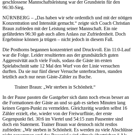
geschlossene Mannschaftsleistung war der Grundstein für den
96:30-Sieg.
NÜRNBERG – „Das haben wir sehr ordentlich und mit der nötigen
Konzentration und Intensität gemacht.“ zeigte sich Coach Christian
Braun zufrieden mit der Leistung seiner Mannschaft. Ein nie
gefährdetes 96:30 gab auch allen Anlass zur Zufriedenheit. Doch
Ergebnisse können ja trügen – nicht jedoch in diesem Fall.
Die Posthorns begannen konzentriert und Druckvoll. Ein 11:0-Lauf
war die Folge. Leider resultierten aus der grundsätzlich guten
Aggressivität auch viele Fouls, sodass die Gäste im ersten
Spielabschnitt satte 12 Mal den Wurf von der Linie versuchen
durften. Da sie nur fünf dieser Versuche unterbrachten, standen
letztlich auch nur neun Gäste-Zähler zu Buche.
Trainer Braun: „Wir sterben in Schönheit.“
In der Pause passten die Gastgeber sich dann noch etwas besser an
die Formationen der Gäste an und so gab es sieben Minuten lang
keinen Gegen-Punkt zu vermelden. Gleichzeitig wurden selbst 16
Zähler erzielt, ehe, wieder von der Freiwurflinie, der erste
Gegenpunkt fiel. 30:6 im Viertel und 54:15 zum Pausentee sind
doch ein Statement. Trainer Braun war dennoch nicht restlos
zufrieden: „Wir sterben in Schönheit. Es werden zu viele Abschlüsse