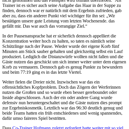
nicht genommen und das Passspiel wird oftmals übertrieben.“ Als
Trainer ist es sicher auch seine Aufgabe das Haar in der Suppe zu
finden, dennoch war er natürlich mit dem Ergebnis zufrieden, gab
aber zu, dass ein anderer Punkt viel wichtiger für ihn sei: „Wir
bestätigen unsere gute Leistung vom letzten Wochenende. das
gefällt mir. Das war auch das vorrangige Ziel.“
In der Pausenansprache hat er sicherlich dennoch appelliert die
Konzentration weiter hoch zu halten, so taten es nämlich seine
Schützlinge nach der Pause. Wieder wurde der eigene Korb fünf
Minuten am Stück sauber gehalten und gleichzeitig selbst ein Lauf
produziert. Lediglich die Distanzwürfe wollten nicht fallen und die
Gäste nutzen das geschickt um sich immer weiter unter dem eigenen
Korb zu vermauern. Dennoch gab es genug Punkte zu bewundern
und beim 77:19 ging es in das letzte Viertel.
Weiter fielen die Dreier nicht. Inzwischen war das ein
offensichtliches Kopfproblem. Doch das Zögern der Werferinnen
nutzen die Großen und so wurde eben besser gereboundet oder
Inside abgeschlossen. Auch der ein oder andere Gang wurde
defensiv nun heruntergeschaltet und die Gäste nutzen dies prompt
zur Ergebniskosmetik. Letztlich war das 96:30 deutlich genug und
beide Teams hatten ein früh entschiedenes und wenig spannendes,
dafür umso faireres Spiel bestritten.
Dass
Co-Trainer Hofmann zuletzt gefordert hatte weiter mit so viel