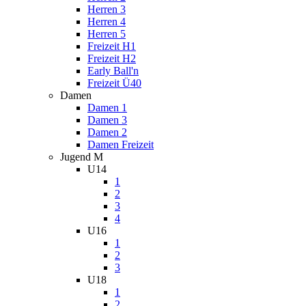
Herren 3
Herren 4
Herren 5
Freizeit H1
Freizeit H2
Early Ball'n
Freizeit Ü40
Damen
Damen 1
Damen 3
Damen 2
Damen Freizeit
Jugend M
U14
1
2
3
4
U16
1
2
3
U18
1
2