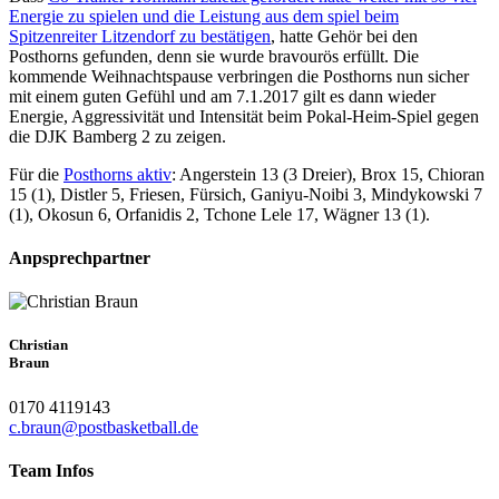
Energie zu spielen und die Leistung aus dem spiel beim
Spitzenreiter Litzendorf zu bestätigen
, hatte Gehör bei den
Posthorns gefunden, denn sie wurde bravourös erfüllt. Die
kommende Weihnachtspause verbringen die Posthorns nun sicher
mit einem guten Gefühl und am 7.1.2017 gilt es dann wieder
Energie, Aggressivität und Intensität beim Pokal-Heim-Spiel gegen
die DJK Bamberg 2 zu zeigen.
Für die
Posthorns aktiv
: Angerstein 13 (3 Dreier), Brox 15, Chioran
15 (1), Distler 5, Friesen, Fürsich, Ganiyu-Noibi 3, Mindykowski 7
(1), Okosun 6, Orfanidis 2, Tchone Lele 17, Wägner 13 (1).
Anpsprechpartner
Christian
Braun
0170 4119143
c.braun@postbasketball.de
Team Infos