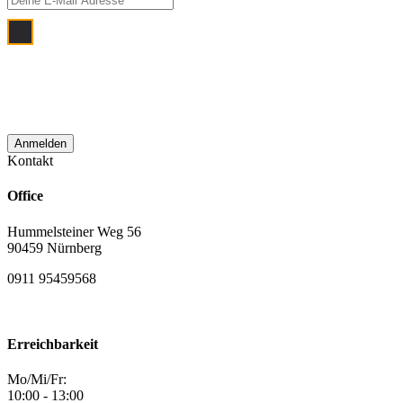
Ich bin damit einverstanden, dass meine
E‑Mail Adresse zum Zwecke der
monatlichen Newsletterzustellung
verwendet wird.
Kontakt
Office
Hummelsteiner Weg 56
90459 Nürnberg
0911 95459568
Erreichbarkeit
Mo/Mi/Fr:
10:00 - 13:00