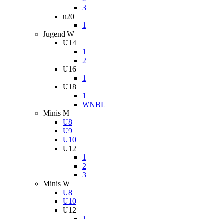
3
u20
1
Jugend W
U14
1
2
U16
1
U18
1
WNBL
Minis M
U8
U9
U10
U12
1
2
3
Minis W
U8
U10
U12
1