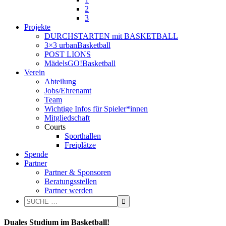
2
3
Projekte
DURCHSTARTEN mit BASKETBALL
3×3 urbanBasketball
POST LIONS
MädelsGO!Basketball
Verein
Abteilung
Jobs/Ehrenamt
Team
Wichtige Infos für Spieler*innen
Mitgliedschaft
Courts
Sporthallen
Freiplätze
Spende
Partner
Partner & Sponsoren
Beratungsstellen
Partner werden
Duales Studium im Basketball!