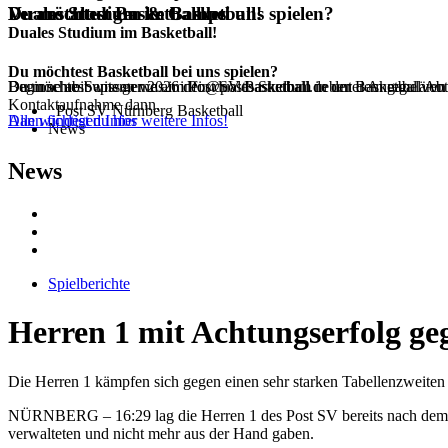
Veranstaltungen & Camps
Duales Studium im Basketball!
Du möchtest Basketball bei uns spielen?
Duales Studium im Basketball!
Du möchtest Basketball bei uns spielen?
Du möchtest wissen was im Post SV Basketball neben dem regulären 
Beginne ab Septemer 2026 dein duales Studium in der Basketball Ab
Dann schreib uns gerne an info@postbasketball.de unter Angabe von
Kontaktaufnahme dann.
Post SV Nürnberg Basketball
Dann findest du hier weitere Infos!
Alle wichtigen Infos
News
News
Spielberichte
Herren 1 mit Achtungserfolg ge
Die Herren 1 kämpfen sich gegen einen sehr starken Tabellenzweite
NÜRNBERG – 16:29 lag die Herren 1 des Post SV bereits nach dem erst
verwalteten und nicht mehr aus der Hand gaben.