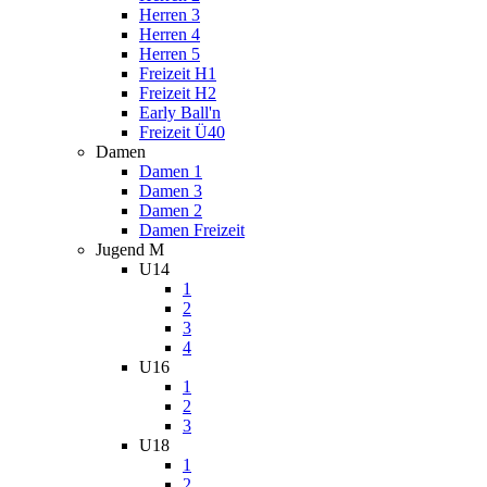
Herren 3
Herren 4
Herren 5
Freizeit H1
Freizeit H2
Early Ball'n
Freizeit Ü40
Damen
Damen 1
Damen 3
Damen 2
Damen Freizeit
Jugend M
U14
1
2
3
4
U16
1
2
3
U18
1
2