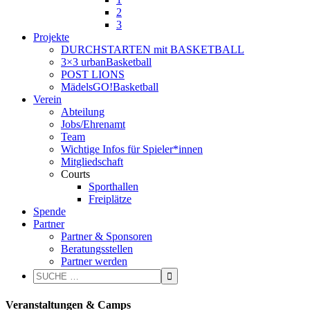
2
3
Projekte
DURCHSTARTEN mit BASKETBALL
3×3 urbanBasketball
POST LIONS
MädelsGO!Basketball
Verein
Abteilung
Jobs/Ehrenamt
Team
Wichtige Infos für Spieler*innen
Mitgliedschaft
Courts
Sporthallen
Freiplätze
Spende
Partner
Partner & Sponsoren
Beratungsstellen
Partner werden
Veranstaltungen & Camps