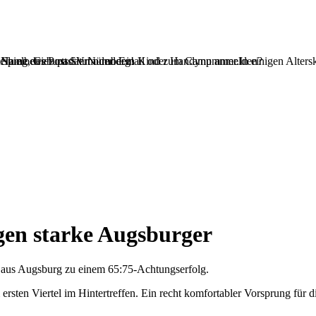
Spielbetrieb passiert oder dein Kind zum Camp anmelden?
teilung des Post SV Nürnberg!
 Name, Geburtsdatum und Email oder Handynummer.In einigen Alterskl
gen starke Augsburger
n aus Augsburg zu einem 65:75-Achtungserfolg.
en Viertel im Hintertreffen. Ein recht komfortabler Vorsprung für di