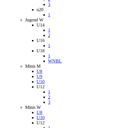
3
u20
1
Jugend W
U14
1
2
U16
1
U18
1
WNBL
Minis M
U8
U9
U10
U12
1
2
3
Minis W
U8
U10
U12
1