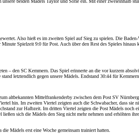
um unsere beiden Mädels Taylor und Sofie ein. Mit einer zweieinhalb s
gewertet. Also hieß es im zweiten Spiel auf Sieg zu spielen. Die Bade
r Minute Spielzeit 9:0 für Post. Auch über den Rest des Spieles hinaus
reten – den SC Kemmern. Das Spiel erinnerte an die vor kurzem absol
e stand letztendlich gegen unsere Mädels. Endstand 30:44 für Kemmern
 zum altbekannten Mittelfrankenderby zwischen dem Post SV Nürnberg
Viertel hin. Im zweiten Viertel zeigten auch die Schwabacher, dass sie
hstand zur Halbzeit. Im dritten Viertel zeigten die Post Mädels noch e
l ließen sich die Mädels den Sieg nicht mehr nehmen und erhöhten ihre
da die Mädels erst eine Woche gemeinsam trainiert hatten.