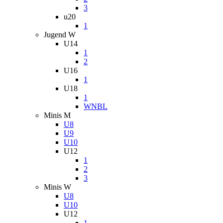
3
u20
1
Jugend W
U14
1
2
U16
1
U18
1
WNBL
Minis M
U8
U9
U10
U12
1
2
3
Minis W
U8
U10
U12
1