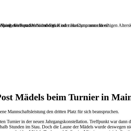
teilung des Post SV Nürnberg!
 Name, Geburtsdatum und Email oder Handynummer.In einigen Alterskl
Spielbetrieb passiert oder dein Kind zum Camp anmelden?
Post Mädels beim Turnier in Mai
e Mannschaftsleistung den dritten Platz für sich beanspruchen.
n Turnier in der neuen Jahrgangskonstellation. Treffpunkt war dann d
halb Stunden im Stau. Doch die Laune der Mädels wurde deswegen nic