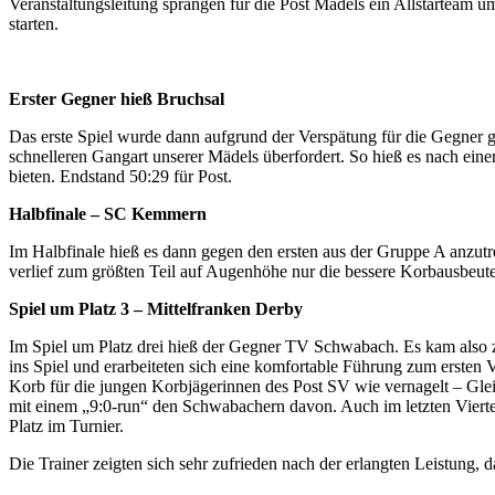
Veranstaltungsleitung sprangen für die Post Mädels ein Allstarteam 
starten.
Erster Gegner hieß Bruchsal
Das erste Spiel wurde dann aufgrund der Verspätung für die Gegner 
schnelleren Gangart unserer Mädels überfordert. So hieß es nach eine
bieten. Endstand 50:29 für Post.
Halbfinale – SC Kemmern
Im Halbfinale hieß es dann gegen den ersten aus der Gruppe A anzut
verlief zum größten Teil auf Augenhöhe nur die bessere Korbausbeut
Spiel um Platz 3 – Mittelfranken Derby
Im Spiel um Platz drei hieß der Gegner TV Schwabach. Es kam also
ins Spiel und erarbeiteten sich eine komfortable Führung zum ersten 
Korb für die jungen Korbjägerinnen des Post SV wie vernagelt – Gleic
mit einem „9:0-run“ den Schwabachern davon. Auch im letzten Vierte
Platz im Turnier.
Die Trainer zeigten sich sehr zufrieden nach der erlangten Leistung, 