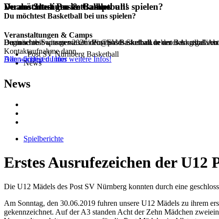
Duales Studium im Basketball!
Du möchtest Basketball bei uns spielen?
Veranstaltungen & Camps
Du möchtest Basketball bei uns spielen?
Veranstaltungen & Camps
Beginne ab Septemer 2026 dein duales Studium in der Basketball Ab
Dann schreib uns gerne an info@postbasketball.de unter Angabe von
Du möchtest wissen was im Post SV Basketball neben dem regulären 
Kontaktaufnahme dann.
Post SV Nürnberg Basketball
Alle wichtigen Infos
Dann findest du hier weitere Infos!
News
News
Spielberichte
Erstes Ausrufezeichen der U12 
Die U12 Mädels des Post SV Nürnberg konnten durch eine geschlossen
Am Sonntag, den 30.06.2019 fuhren unsere U12 Mädels zu ihrem erste
gekennzeichnet. Auf der A3 standen Acht der Zehn Mädchen zweiein