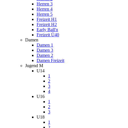
Herren 3
Herren 4
Herren 5
Freizeit H1
Freizeit H2
Early Ball'n
Freizeit Ü40
Damen
Damen 1
Damen 3
Damen 2
Damen Freizeit
Jugend M
U14
1
2
3
4
U16
1
2
3
U18
1
2