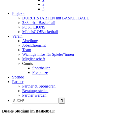
2
3
Projekte
DURCHSTARTEN mit BASKETBALL
3×3 urbanBasketball
POST LIONS
MädelsGO!Basketball
Verein
Abteilung
Jobs/Ehrenamt
Team
Wichtige Infos für Spieler*innen
Mitgliedschaft
Courts
Sporthallen
Freiplätze
Spende
Partner
Partner & Sponsoren
Beratungsstellen
Partner werden
Duales Studium im Basketball!