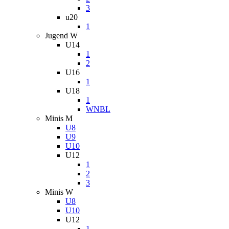
3
u20
1
Jugend W
U14
1
2
U16
1
U18
1
WNBL
Minis M
U8
U9
U10
U12
1
2
3
Minis W
U8
U10
U12
1