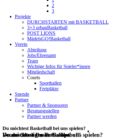
2
3
Projekte
DURCHSTARTEN mit BASKETBALL
3×3 urbanBasketball
POST LIONS
MädelsGO!Basketball
Verein
Abteilung
Jobs/Ehrenamt
Team
Wichtige Infos für Spieler*innen
Mitgliedschaft
Courts
Sporthallen
Freiplätze
Spende
Partner
Partner & Sponsoren
Beratungsstellen
Partner werden
Du möchtest Basketball bei uns spielen?
Du möchtest Basketball bei uns spielen?
Veranstaltungen & Camps
Duales Studium im Basketball!