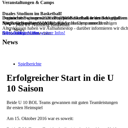
Veranstaltungen & Camps
Duales Studium im Basketball!
Dann schreib uns gerne an info@postbasketball.de unter Angabe von
Du möchtest wissen was im Post SV Basketball neben dem regulären
Beginne ab Septemer 2026 dein duales Studium in der Basketball
Name, Geburtsdatum und Email oder Handynummer.In einigen
Spielbetrieb passiert oder dein Kind zum Camp anmelden?
Abteilung des Post SV Nürnberg!
Post SV Nürnberg Basketball
Altersklassen haben wir Aufnahmestop - darüber informieren wir dic
News
Dann findest du hier weitere Infos!
Alle wichtigen Infos
bei Kontaktaufnahme dann.
News
Spielberichte
Erfolgreicher Start in die U
10 Saison
Beide U 10 BOL Teams gewannen mit guten Teamleistungen
ihr ersten Heimspiel
Am 15. Oktober 2016 war es soweit: