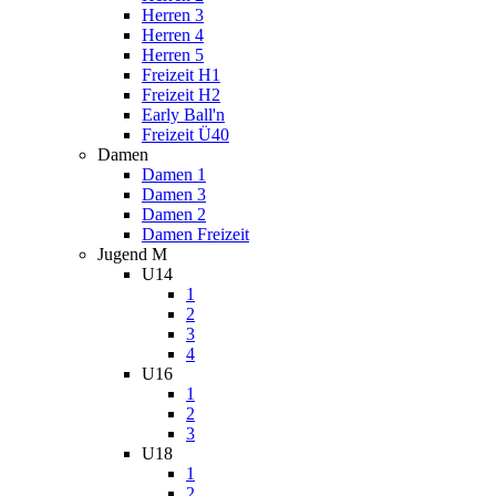
Herren 3
Herren 4
Herren 5
Freizeit H1
Freizeit H2
Early Ball'n
Freizeit Ü40
Damen
Damen 1
Damen 3
Damen 2
Damen Freizeit
Jugend M
U14
1
2
3
4
U16
1
2
3
U18
1
2