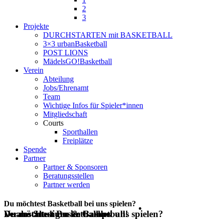
2
3
Projekte
DURCHSTARTEN mit BASKETBALL
3×3 urbanBasketball
POST LIONS
MädelsGO!Basketball
Verein
Abteilung
Jobs/Ehrenamt
Team
Wichtige Infos für Spieler*innen
Mitgliedschaft
Courts
Sporthallen
Freiplätze
Spende
Partner
Partner & Sponsoren
Beratungsstellen
Partner werden
Du möchtest Basketball bei uns spielen?
Du möchtest Basketball bei uns spielen?
Veranstaltungen & Camps
Duales Studium im Basketball!