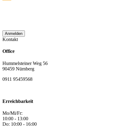
E‑Mail Adresse zum Zwecke der
monatlichen Newsletterzustellung
verwendet wird.
Kontakt
Office
Hummelsteiner Weg 56
90459 Nürnberg
0911 95459568
Erreichbarkeit
Mo/Mi/Fr:
10:00 - 13:00
Do: 10:00 - 16:00