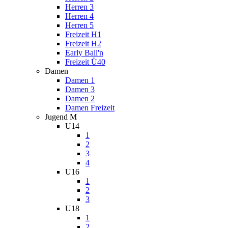
Herren 3
Herren 4
Herren 5
Freizeit H1
Freizeit H2
Early Ball'n
Freizeit Ü40
Damen
Damen 1
Damen 3
Damen 2
Damen Freizeit
Jugend M
U14
1
2
3
4
U16
1
2
3
U18
1
2