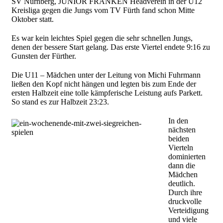
SV Nürnberg, JUNIOR FRANKEN Headverein in der U12
Kreisliga gegen die Jungs vom TV Fürth fand schon Mitte
Oktober statt.
Es war kein leichtes Spiel gegen die sehr schnellen Jungs,
denen der bessere Start gelang. Das erste Viertel endete 9:16 zu
Gunsten der Fürther.
Die U11 – Mädchen unter der Leitung von Michi Fuhrmann
ließen den Kopf nicht hängen und legten bis zum Ende der
ersten Halbzeit eine tolle kämpferische Leistung aufs Parkett.
So stand es zur Halbzeit 23:23.
In den
nächsten
beiden
Vierteln
dominierten
dann die
Mädchen
deutlich.
Durch ihre
druckvolle
Verteidigung
und viele