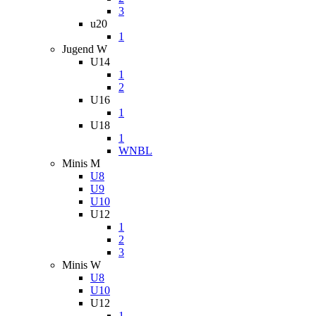
3
u20
1
Jugend W
U14
1
2
U16
1
U18
1
WNBL
Minis M
U8
U9
U10
U12
1
2
3
Minis W
U8
U10
U12
1