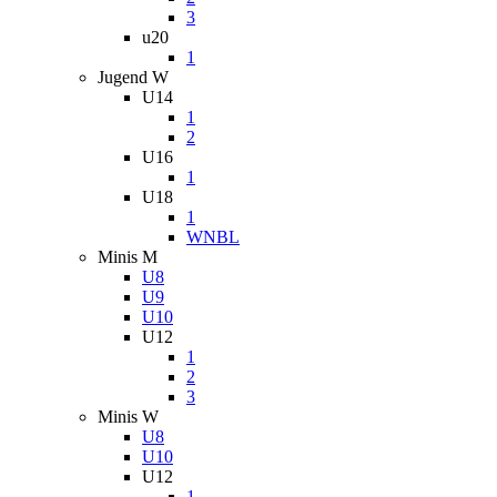
3
u20
1
Jugend W
U14
1
2
U16
1
U18
1
WNBL
Minis M
U8
U9
U10
U12
1
2
3
Minis W
U8
U10
U12
1