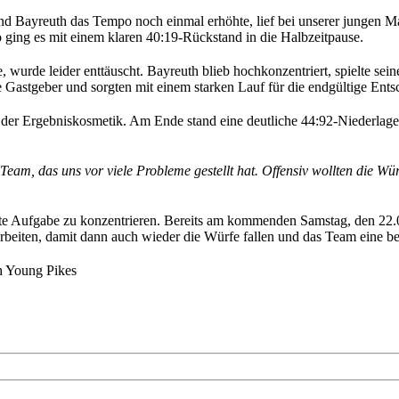
rend Bayreuth das Tempo noch einmal erhöhte, lief bei unserer junge
o ging es mit einem klaren 40:19-Rückstand in die Halbzeitpause.
e, wurde leider enttäuscht. Bayreuth blieb hochkonzentriert, spielte s
ie Gastgeber und sorgten mit einem starken Lauf für die endgültige Ent
ch der Ergebniskosmetik. Am Ende stand eine deutliche 44:92-Niederlag
Team, das uns vor viele Probleme gestellt hat. Offensiv wollten die Wür
chste Aufgabe zu konzentrieren. Bereits am kommenden Samstag, den 22
beiten, damit dann auch wieder die Würfe fallen und das Team eine be
h Young Pikes