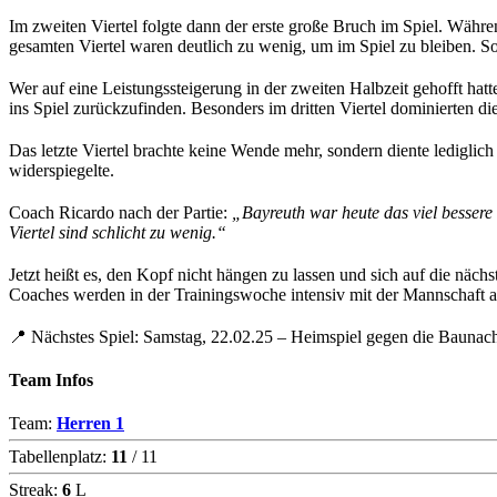
Im zweiten Viertel folgte dann der erste große Bruch im Spiel. Wäh
gesamten Viertel waren deutlich zu wenig, um im Spiel zu bleiben. S
Wer auf eine Leistungssteigerung in der zweiten Halbzeit gehofft hatt
ins Spiel zurückzufinden. Besonders im dritten Viertel dominierten d
Das letzte Viertel brachte keine Wende mehr, sondern diente ledigli
widerspiegelte.
Coach Ricardo nach der Partie:
„Bayreuth war heute das viel bessere 
Viertel sind schlicht zu wenig.“
Jetzt heißt es, den Kopf nicht hängen zu lassen und sich auf die nä
Coaches werden in der Trainingswoche intensiv mit der Mannschaft ar
📍 Nächstes Spiel: Samstag, 22.02.25 – Heimspiel gegen die Baunac
Team Infos
Team:
Herren 1
Tabellenplatz:
11
/ 11
Streak:
6
L