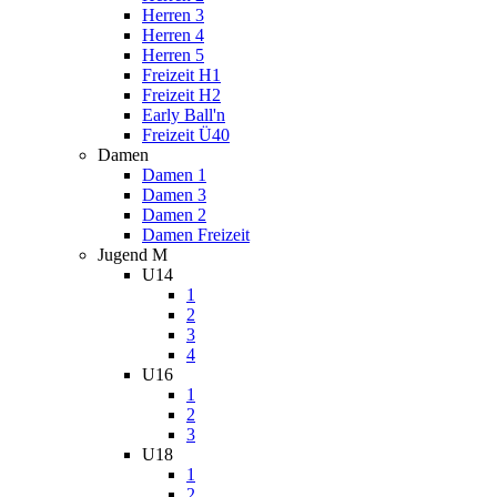
Herren 3
Herren 4
Herren 5
Freizeit H1
Freizeit H2
Early Ball'n
Freizeit Ü40
Damen
Damen 1
Damen 3
Damen 2
Damen Freizeit
Jugend M
U14
1
2
3
4
U16
1
2
3
U18
1
2