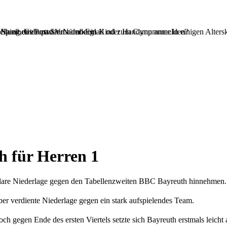
Spielbetrieb passiert oder dein Kind zum Camp anmelden?
teilung des Post SV Nürnberg!
 Name, Geburtsdatum und Email oder Handynummer.In einigen Alterskl
h für Herren 1
klare Niederlage gegen den Tabellenzweiten BBC Bayreuth hinnehmen.
aber verdiente Niederlage gegen ein stark aufspielendes Team.
ch gegen Ende des ersten Viertels setzte sich Bayreuth erstmals leicht 