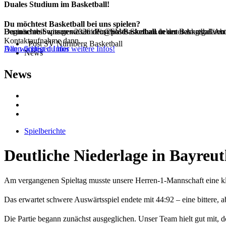
Duales Studium im Basketball!
Du möchtest Basketball bei uns spielen?
Du möchtest wissen was im Post SV Basketball neben dem regulären 
Beginne ab Septemer 2026 dein duales Studium in der Basketball Ab
Dann schreib uns gerne an info@postbasketball.de unter Angabe von
Kontaktaufnahme dann.
Post SV Nürnberg Basketball
Dann findest du hier weitere Infos!
Alle wichtigen Infos
News
News
Spielberichte
Deutliche Niederlage in Bayreut
Am vergangenen Spieltag musste unsere Herren-1-Mannschaft eine 
Das erwartet schwere Auswärtsspiel endete mit 44:92 – eine bittere, 
Die Partie begann zunächst ausgeglichen. Unser Team hielt gut mit, do