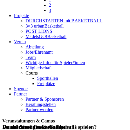
2
3
Projekte
DURCHSTARTEN mit BASKETBALL
3×3 urbanBasketball
POST LIONS
MädelsGO!Basketball
Verein
Abteilung
Jobs/Ehrenamt
Team
Wichtige Infos für Spieler*innen
Mitgliedschaft
Courts
Sporthallen
Freiplätze
Spende
Partner
Partner & Sponsoren
Beratungsstellen
Partner werden
Veranstaltungen & Camps
Veranstaltungen & Camps
Duales Studium im Basketball!
Du möchtest Basketball bei uns spielen?