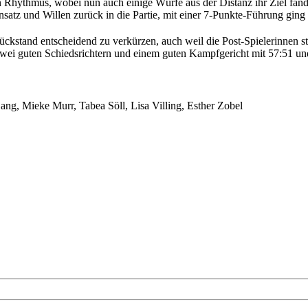
en Rhythmus, wobei nun auch einige Würfe aus der Distanz ihr Ziel fa
nsatz und Willen zurück in die Partie, mit einer 7-Punkte-Führung ging
ckstand entscheidend zu verkürzen, auch weil die Post-Spielerinnen st
zwei guten Schiedsrichtern und einem guten Kampfgericht mit 57:51 und 
ng, Mieke Murr, Tabea Söll, Lisa Villing, Esther Zobel