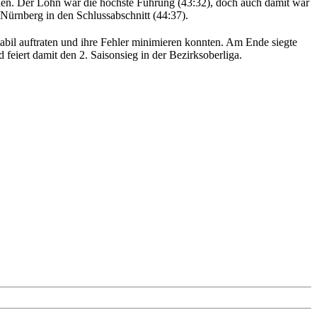
nden. Der Lohn war die höchste Führung (43:32), doch auch damit war
 Nürnberg in den Schlussabschnitt (44:37).
abil auftraten und ihre Fehler minimieren konnten. Am Ende siegte
feiert damit den 2. Saisonsieg in der Bezirksoberliga.