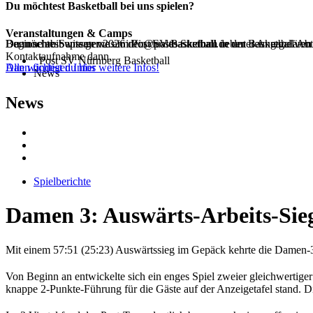
Du möchtest Basketball bei uns spielen?
Veranstaltungen & Camps
Beginne ab Septemer 2026 dein duales Studium in der Basketball Ab
Dann schreib uns gerne an info@postbasketball.de unter Angabe von
Du möchtest wissen was im Post SV Basketball neben dem regulären 
Kontaktaufnahme dann.
Post SV Nürnberg Basketball
Alle wichtigen Infos
Dann findest du hier weitere Infos!
News
News
Spielberichte
Damen 3: Auswärts-Arbeits-Sie
Mit einem 57:51 (25:23) Auswärtssieg im Gepäck kehrte die Damen-
Von Beginn an entwickelte sich ein enges Spiel zweier gleichwertiger
knappe 2-Punkte-Führung für die Gäste auf der Anzeigetafel stand. Die