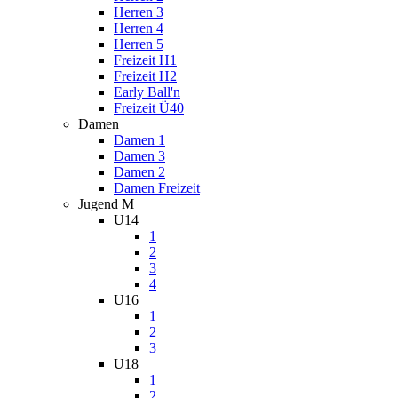
Herren 3
Herren 4
Herren 5
Freizeit H1
Freizeit H2
Early Ball'n
Freizeit Ü40
Damen
Damen 1
Damen 3
Damen 2
Damen Freizeit
Jugend M
U14
1
2
3
4
U16
1
2
3
U18
1
2