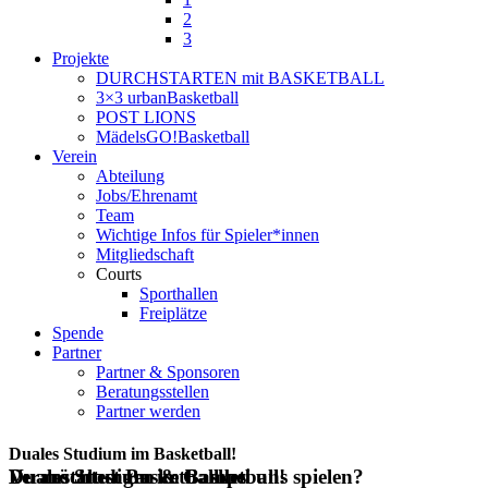
2
3
Projekte
DURCHSTARTEN mit BASKETBALL
3×3 urbanBasketball
POST LIONS
MädelsGO!Basketball
Verein
Abteilung
Jobs/Ehrenamt
Team
Wichtige Infos für Spieler*innen
Mitgliedschaft
Courts
Sporthallen
Freiplätze
Spende
Partner
Partner & Sponsoren
Beratungsstellen
Partner werden
Duales Studium im Basketball!
Duales Studium im Basketball!
Du möchtest Basketball bei uns spielen?
Veranstaltungen & Camps