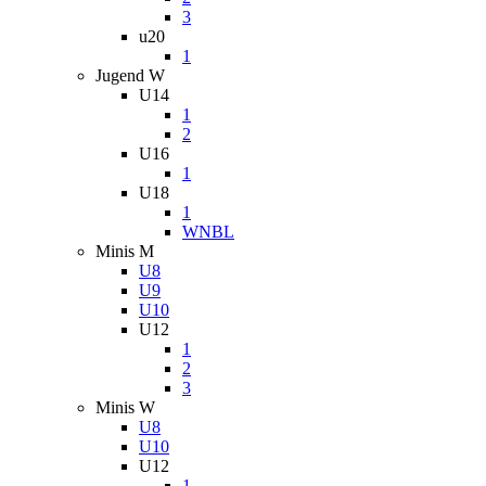
3
u20
1
Jugend W
U14
1
2
U16
1
U18
1
WNBL
Minis M
U8
U9
U10
U12
1
2
3
Minis W
U8
U10
U12
1