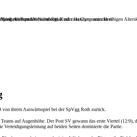
teilung des Post SV Nürnberg!
 Name, Geburtsdatum und Email oder Handynummer.In einigen Alterskl
Spielbetrieb passiert oder dein Kind zum Camp anmelden?
g
3 von ihrem Auswärtsspiel bei der SpVgg Roth zurück.
 Teams auf Augenhöhe. Der Post SV gewann das erste Viertel (12:9), di
 Verteidigungsleistung auf beiden Seiten dominierte die Partie.