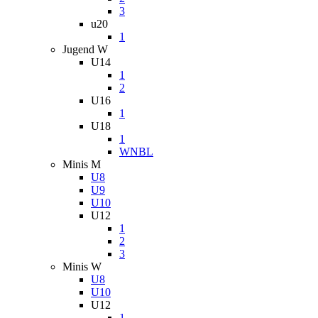
3
u20
1
Jugend W
U14
1
2
U16
1
U18
1
WNBL
Minis M
U8
U9
U10
U12
1
2
3
Minis W
U8
U10
U12
1