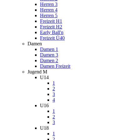
Herren 3
Herren 4
Herren 5
Freizeit H1
Freizeit H2
Early Ball'n
Freizeit Ü40
Damen
Damen 1
Damen 3
Damen 2
Damen Freizeit
Jugend M
U14
1
2
3
4
U16
1
2
3
U18
1
2