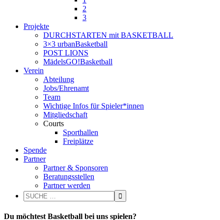
2
3
Projekte
DURCHSTARTEN mit BASKETBALL
3×3 urbanBasketball
POST LIONS
MädelsGO!Basketball
Verein
Abteilung
Jobs/Ehrenamt
Team
Wichtige Infos für Spieler*innen
Mitgliedschaft
Courts
Sporthallen
Freiplätze
Spende
Partner
Partner & Sponsoren
Beratungsstellen
Partner werden
Du möchtest Basketball bei uns spielen?